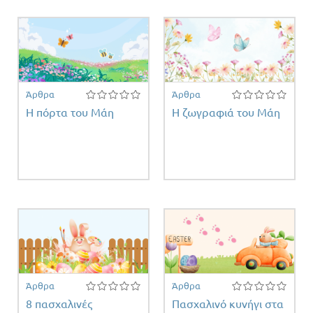
Άρθρα
Άρθρα
Η πόρτα του Μάη
Η ζωγραφιά του Μάη
Άρθρα
Άρθρα
8 πασχαλινές
Πασχαλινό κυνήγι στα