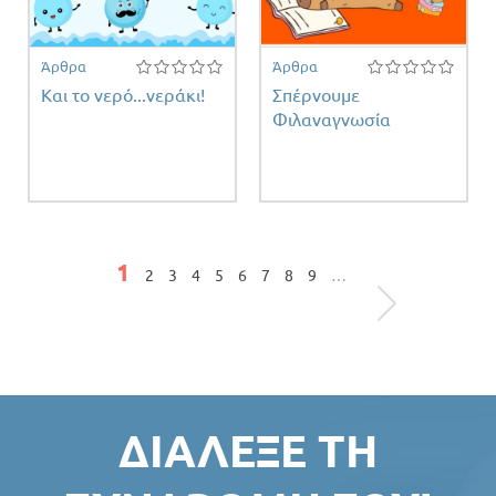
Άρθρα
Άρθρα
Και το νερό...νεράκι!
Σπέρνουμε
Φιλαναγνωσία
Σελίδες
1
2
3
4
5
6
7
8
9
…
ΔΙΆΛΕΞΕ ΤΗ