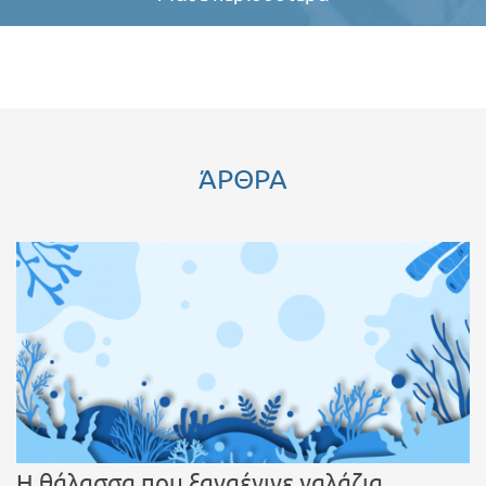
ΆΡΘΡΑ
Η θάλασσα που ξαναέγινε γαλάζια