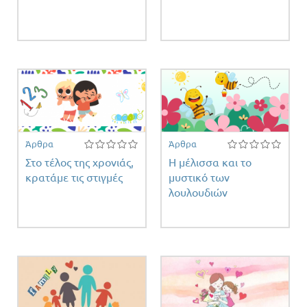
ειας
Άρθρα
Άρθρα
Στο τέλος της χρονιάς,
Η μέλισσα και το
κρατάμε τις στιγμές
μυστικό των
λουλουδιών