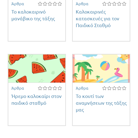
Άρθρα
Άρθρα
Το καλοκαιρινό
Καλοκαιρινές
μανάβικο της τάξης
κατασκευές για τον
Παιδικό Σταθμό
έτη
ντος
Άρθρα
Άρθρα
Ήρεμο καλοκαίρι στον
Το κουτί των
παιδικό σταθμό
αναμνήσεων της τάξης
μας