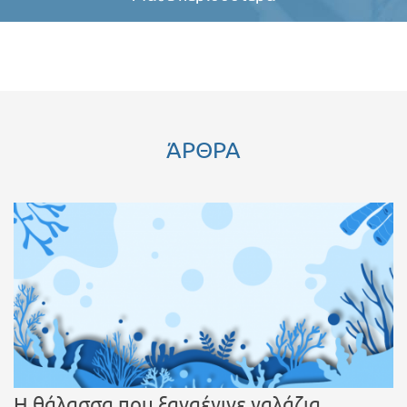
ΆΡΘΡΑ
Η θάλασσα που ξαναέγινε γαλάζια