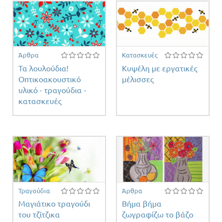
Άρθρα
Κατασκευές
Τα λουλούδια!
Κυψέλη με εργατικές
Οπτικοακουστικό
μέλισσες
υλικό - τραγούδια -
ειας
κατασκευές
.
ντος
Τραγούδια
Άρθρα
Mαγιάτικο τραγούδι
Βήμα βήμα
του τζίτζικα
ζωγραφίζω το βάζο