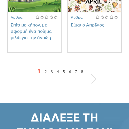
Άρθρα
Άρθρα
Σπίτι με κήπον, με
Είμαι ο Απρίλιος
αφορμή ένα ποίημα
μιλώ για την άνοιξη
Σελίδες
1
2
3
4
5
6
7
8
ΔΙΆΛΕΞΕ ΤΗ