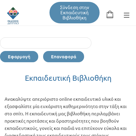
Σύνδεση στην
Εκπαιδευτική
Βιβλιοθήκη
Αναζήτηση
Φόρμα αναζήτησης
Εφαρμογή
Επαναφορά
Εκπαιδευτική Βιβλιοθήκη
Εκπαιδευτική Βιβλιοθήκη
Βιβλία
Ανακαλύψτε απεριόριστο online εκπαιδευτικό υλικό και
Σεμινάρια / Συνέδρια
εξασφαλίστε μία ευχάριστη καθημερινότητα στην τάξη και
στο σπίτι. Η εκπαιδευτική μας βιβλιοθήκη περιλαμβάνει
πρακτικές προτάσεις και δραστηριότητες που βοηθούν
Τεύχη Περιοδικών
εκπαιδευτικούς, γονείς και παιδιά να επιτύχουν εύκολα και
διασκεδαστικά τους εκπαιδευτικούς τους στόχους.