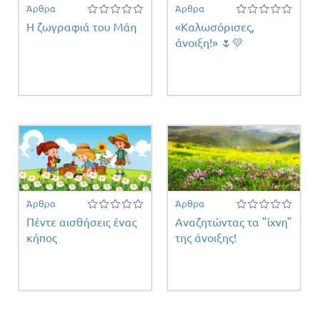
Άρθρα
Άρθρα
Η ζωγραφιά του Μάη
«Καλωσόρισες,
άνοιξη!» 🌷💛
τη
τος
Άρθρα
Άρθρα
Πέντε αισθήσεις ένας
Αναζητώντας τα "ίχνη"
κήπος
της άνοιξης!