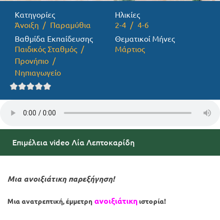
Κατηγορίες
Ηλικίες
Προσφορές
Άνοιξη
Παραμύθια
2-4
4-6
Βαθμίδα Εκπαίδευσης
Θεματικοί Μήνες
Παιδικός Σταθμός
Μάρτιος
Προνήπιο
Νηπιαγωγείο
Επιμέλεια video Λία Λεπτοκαρίδη
Μια ανοιξιάτικη παρεξήγηση!
ανοιξιάτικη
Μια ανατρεπτική, έμμετρη
ιστορία!