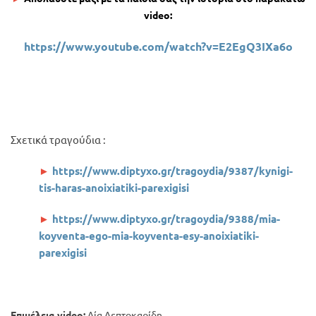
video:
https://www.youtube.com/watch?v=E2EgQ3IXa6o
Σχετικά τραγούδια :
►
https://www.diptyxo.gr/tragoydia/9387/kynigi-
tis-haras-anoixiatiki-parexigisi
►
https://www.diptyxo.gr/tragoydia/9388/mia-
koyventa-ego-mia-koyventa-esy-anoixiatiki-
parexigisi
Επιμέλεια video:
Λία Λεπτοκαρίδη