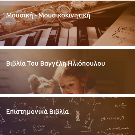
Μουσική - Μουσικοκινητική
Βιβλία Του Βαγγέλη Ηλιόπουλου
Επιστημονικά Βιβλία