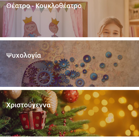
Θέατρο - Κουκλοθέατρο
Ψυχολογία
Χριστούγεννα