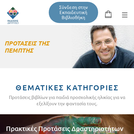
Σύνδεση στην
Εκπαιδευτική
Βιβλιοθήκη
Αναζήτηση
Φόρμα αναζήτησης
ΠΡΟΤΑΣΕΙΣ ΤΗΣ
ΠΕΜΠΤΗΣ
Εκπαιδευτική Βιβλιοθήκη
Βιβλία
ΘΕΜΑΤΙΚΕΣ ΚΑΤΗΓΟΡΙΕΣ
Προτάσεις βιβλίων για παιδιά προσχολικής ηλικίας για να
Σεμινάρια / Συνέδρια
εξελίξουν την φαντασία τους.
Τεύχη Περιοδικών
Πρακτικές Προτάσεις Δραστηριοτήτων