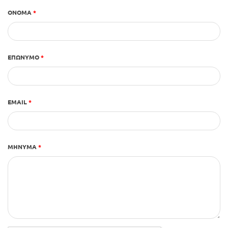
ΌΝΟΜΑ
*
Προσφορές
ΕΠΏΝΥΜΟ
*
EMAIL
*
ΜΉΝΥΜΑ
*