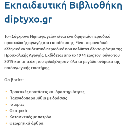
Εκπαιδευτική Βιβλιοθήκη
Προσφορές
diptyxo.gr
Το «Σύγχρονο Νηπιαγωγείο» είναι ένα διμηνιαίο περιοδικό
προσχολικής αγωγής και εκπαίδευσης. Είναι το μοναδικό
ελληνικό εκπαιδευτικό περιοδικό που καλύπτει όλο το φάσμα της
Προσχολικής Αγωγής. Εκδίδεται από το 1974 έως τον Ιούνιο του
2019 και τα τεύχη του φιλοξένησαν όλα τα μεγάλα ονόματα της
παιδαγωγικής επιστήμης.
Θα βρείτε:
Πρακτικές προτάσεις και δραστηριότητες
Παιχνιδοπαραμύθια με δράσεις
Ιστορίες
Θεατρικά
Κατασκευές με πατρόν
Θεωρητικά άρθρα