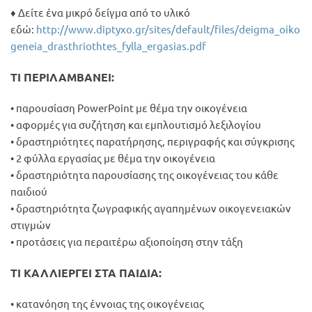
♦ Δείτε ένα μικρό δείγμα από το υλικό
εδώ:
http://www.diptyxo.gr/sites/default/files/deigma_oiko
geneia_drasthriothtes_fylla_ergasias.pdf
ΤΙ ΠΕΡΙΛΑΜΒΑΝΕΙ:
• παρουσίαση PowerPoint με θέμα την οικογένεια
• αφορμές για συζήτηση και εμπλουτισμό λεξιλογίου
• δραστηριότητες παρατήρησης, περιγραφής και σύγκρισης
• 2 φύλλα εργασίας με θέμα την οικογένεια
• δραστηριότητα παρουσίασης της οικογένειας του κάθε
παιδιού
• δραστηριότητα ζωγραφικής αγαπημένων οικογενειακών
στιγμών
• προτάσεις για περαιτέρω αξιοποίηση στην τάξη
ΤΙ ΚΑΛΛΙΕΡΓΕΙ ΣΤΑ ΠΑΙΔΙΑ:
• κατανόηση της έννοιας της οικογένειας