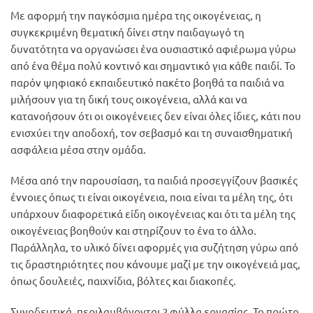
Με αφορμή την παγκόσμια ημέρα της οικογένειας, η
συγκεκριμένη θεματική δίνει στην παιδαγωγό τη
δυνατότητα να οργανώσει ένα ουσιαστικό αφιέρωμα γύρω
από ένα θέμα πολύ κοντινό και σημαντικό για κάθε παιδί. Το
παρόν ψηφιακό εκπαιδευτικό πακέτο βοηθά τα παιδιά να
μιλήσουν για τη δική τους οικογένεια, αλλά και να
κατανοήσουν ότι οι οικογένειες δεν είναι όλες ίδιες, κάτι που
ενισχύει την αποδοχή, τον σεβασμό και τη συναισθηματική
ασφάλεια μέσα στην ομάδα.
Μέσα από την παρουσίαση, τα παιδιά προσεγγίζουν βασικές
έννοιες όπως τι είναι οικογένεια, ποια είναι τα μέλη της, ότι
υπάρχουν διαφορετικά είδη οικογένειας και ότι τα μέλη της
οικογένειας βοηθούν και στηρίζουν το ένα το άλλο.
Παράλληλα, το υλικό δίνει αφορμές για συζήτηση γύρω από
τις δραστηριότητες που κάνουμε μαζί με την οικογένειά μας,
όπως δουλειές, παιχνίδια, βόλτες και διακοπές.
Συνοδευτικά, περιλαμβάνονται 2 φύλλα εργασίας. Το πρώτο,