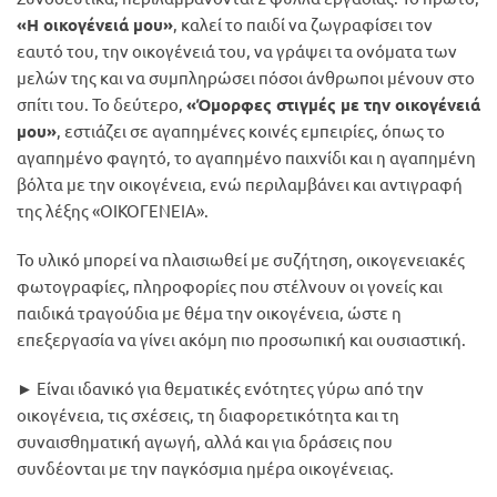
«Η οικογένειά μου»
, καλεί το παιδί να ζωγραφίσει τον
εαυτό του, την οικογένειά του, να γράψει τα ονόματα των
μελών της και να συμπληρώσει πόσοι άνθρωποι μένουν στο
σπίτι του. Το δεύτερο,
«Όμορφες στιγμές με την οικογένειά
μου»
, εστιάζει σε αγαπημένες κοινές εμπειρίες, όπως το
αγαπημένο φαγητό, το αγαπημένο παιχνίδι και η αγαπημένη
βόλτα με την οικογένεια, ενώ περιλαμβάνει και αντιγραφή
της λέξης «ΟΙΚΟΓΕΝΕΙΑ».
Το υλικό μπορεί να πλαισιωθεί με συζήτηση, οικογενειακές
φωτογραφίες, πληροφορίες που στέλνουν οι γονείς και
παιδικά τραγούδια με θέμα την οικογένεια, ώστε η
επεξεργασία να γίνει ακόμη πιο προσωπική και ουσιαστική.
► Είναι ιδανικό για θεματικές ενότητες γύρω από την
οικογένεια, τις σχέσεις, τη διαφορετικότητα και τη
συναισθηματική αγωγή, αλλά και για δράσεις που
συνδέονται με την παγκόσμια ημέρα οικογένειας.