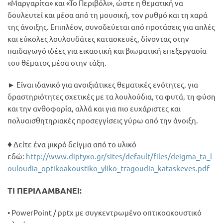
«Μαργαρίτα» και «Το Περιβόλι», ώστε η θεματική να
δουλευτεί και μέσα από τη μουσική, τον ρυθμό και τη χαρά
της άνοιξης. Επιπλέον, συνοδεύεται από προτάσεις για απλές
και εύκολες λουλουδάτες κατασκευές, δίνοντας στην
παιδαγωγό ιδέες για εικαστική και βιωματική επεξεργασία
του θέματος μέσα στην τάξη.
► Είναι ιδανικό για ανοιξιάτικες θεματικές ενότητες, για
δραστηριότητες σχετικές με τα λουλούδια, τα φυτά, τη φύση
και την ανθοφορία, αλλά και για πιο ευχάριστες και
πολυαισθητηριακές προσεγγίσεις γύρω από την άνοιξη.
♦
Δείτε ένα μικρό δείγμα από το υλικό
εδώ:
http://www.diptyxo.gr/sites/default/files/deigma_ta_l
ouloudia_optikoakoustiko_yliko_tragoudia_kataskeves.pdf
ΤΙ ΠΕΡΙΛΑΜΒΑΝΕΙ:
• PowerPoint / pptx με συγκεντρωμένο οπτικοακουστικό