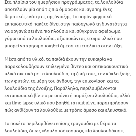
Στα πλαίσια του ημερήσιου προγράμματος, τα λουλούδια
αποτελούν μία από τις πιο όμορφες και αγαπημένες
θεματικές ενότητες της άνοιξης. Το παρόν ψηφιακό
εκπαιδευτικό πακέτο δίνει στην παιδαγωγό τη δυνατότητα
να οργανώσει ένα πιο πλούσιο και σύγχρονο αφιέρωμα
γύρω από τα λουλούδια, αξιοποιώντας έτοιμο υλικό που
μπορεί να χρησιμοποιηθεί άμεσα και ευέλικτα στην τάξη.
Μέσα από το υλικό, τα παιδιά έχουν την ευκαιρία να
παρακολουθήσουν επιλεγμένα βίντεο και οπτικοακουστικό
υλικό σχετικά με τα λουλούδια, τη ζωή τους, τον κύκλο ζωής
των φυτών, τα μέρη του άνθους, την επικονίαση και τα
λουλούδια της άνοιξης. Παράλληλα, περιλαμβάνονται
εντυπωσιακά βίντεο με σπάνια ή παράξενα λουλούδια, αλλά
και time-lapse υλικό που βοηθά τα παιδιά να παρατηρήσουν
πώς ανθίζουν τα λουλούδια με τρόπο άμεσο και ελκυστικό.
Το πακέτο περιλαμβάνει επίσης τραγούδια με θέμα τα
λουλούδια, όπως «Λουλουδόκοσμος», «Τα λουλουδάκια»,