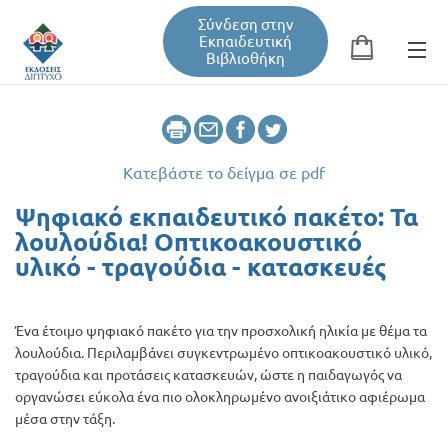
Σύνδεση στην
Εκπαιδευτική
Βιβλιοθήκη
Αναζήτηση
Φόρμα αναζήτησης
Κατεβάστε το δείγμα σε pdf
Εκπαιδευτική Βιβλιοθήκη
Ψηφιακό εκπαιδευτικό πακέτο: Τα
λουλούδια! Οπτικοακουστικό
υλικό - τραγούδια - κατασκευές
Βιβλία
Ένα έτοιμο ψηφιακό πακέτο για την προσχολική ηλικία με θέμα τα
Σεμινάρια / Συνέδρια
λουλούδια. Περιλαμβάνει συγκεντρωμένο οπτικοακουστικό υλικό,
τραγούδια και προτάσεις κατασκευών, ώστε η παιδαγωγός να
οργανώσει εύκολα ένα πιο ολοκληρωμένο ανοιξιάτικο αφιέρωμα
Τεύχη Περιοδικών
μέσα στην τάξη.