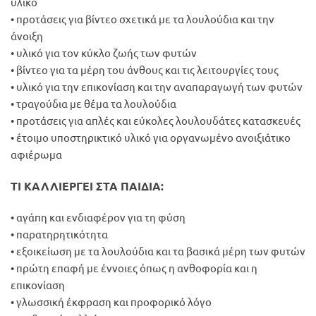
υλικό
• προτάσεις για βίντεο σχετικά με τα λουλούδια και την
άνοιξη
• υλικό για τον κύκλο ζωής των φυτών
• βίντεο για τα μέρη του άνθους και τις λειτουργίες τους
• υλικό για την επικονίαση και την αναπαραγωγή των φυτών
• τραγούδια με θέμα τα λουλούδια
• προτάσεις για απλές και εύκολες λουλουδάτες κατασκευές
• έτοιμο υποστηρικτικό υλικό για οργανωμένο ανοιξιάτικο
αφιέρωμα
ΤΙ ΚΑΛΛΙΕΡΓΕΙ ΣΤΑ ΠΑΙΔΙΑ:
• αγάπη και ενδιαφέρον για τη φύση
• παρατηρητικότητα
• εξοικείωση με τα λουλούδια και τα βασικά μέρη των φυτών
• πρώτη επαφή με έννοιες όπως η ανθοφορία και η
επικονίαση
• γλωσσική έκφραση και προφορικό λόγο