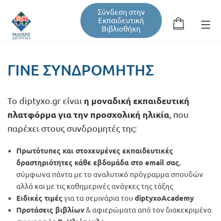
Σύνδεση στην
Εκπαιδευτική
Βιβλιοθήκη
Αναζήτηση
Φόρμα αναζήτησης
ΓΊΝΕ ΣΥΝΔΡΟΜΗΤΉΣ
Το diptyxo.gr είναι
η μοναδική εκπαιδευτική
Εκπαιδευτική Βιβλιοθήκη
πλατφόρμα για την προσχολική ηλικία
, που
παρέχει στους συνδρομητές της:
Βιβλία
Πρωτότυπες και στοχευμένες εκπαιδευτικές
δραστηριότητες κάθε εβδομάδα στο email σας
,
Σεμινάρια / Συνέδρια
σύμφωνα πάντα με το αναλυτικό πρόγραμμα σπουδών
αλλά και με τις καθημερινές ανάγκες της τάξης
Ειδικές τιμές
για τα σεμινάρια του
diptyxoAcademy
Τεύχη Περιοδικών
Προτάσεις βιβλίων
& αφιερώματα από τον διακεκριμένο