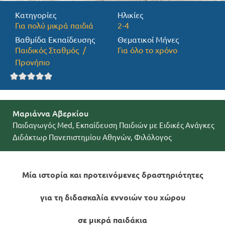
Κατηγορίες
Ηλικίες
Προσφορές
Για πολύ μικρά παιδιά
2-4
Βαθμίδα Εκπαίδευσης
Θεματικοί Μήνες
Παιδικός Σταθμός
Για όλο το χρόνο
Προνήπιο
Μαριάννα Αβερκίου
Παιδαγωγός Med, Εκπαίδευση Παιδιών με Ειδικές Ανάγκες
Διδάκτωρ Πανεπιστημίου Αθηνών, Φιλόλογος
Μία ιστορία και προτεινόμενες δραστηριότητες
για τη διδασκαλία εννοιών του χώρου
σε μικρά παιδάκια