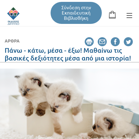
Σύνδεση στην
Εκπαιδευτική
Βιβλιοθήκη
Αναζήτηση
Φόρμα αναζήτησης
ΆΡΘΡΑ
Πάνω - κάτω, μέσα - έξω! Μαθαίνω τις
βασικές δεξιότητες μέσα από μια ιστορία!
Εκπαιδευτική Βιβλιοθήκη
Βιβλία
Σεμινάρια / Συνέδρια
Τεύχη Περιοδικών