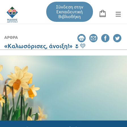
Σύνδεση στην
Εκπαιδευτική
Βιβλιοθήκη
Αναζήτηση
Φόρμα αναζήτησης
ΆΡΘΡΑ
«Καλωσόρισες, άνοιξη!» 🌷💛
Εκπαιδευτική Βιβλιοθήκη
Βιβλία
Σεμινάρια / Συνέδρια
Τεύχη Περιοδικών