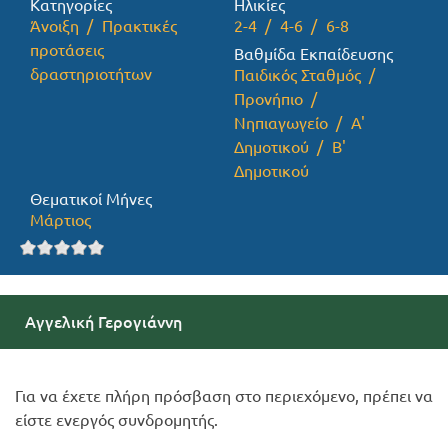
Κατηγορίες
Ηλικίες
Άνοιξη
Πρακτικές
2-4
4-6
6-8
Προσφορές
προτάσεις
Βαθμίδα Εκπαίδευσης
δραστηριοτήτων
Παιδικός Σταθμός
Προνήπιο
Νηπιαγωγείο
Α'
Δημοτικού
Β'
Δημοτικού
Θεματικοί Μήνες
Μάρτιος
Αγγελική Γερογιάννη
Για να έχετε πλήρη πρόσβαση στο περιεχόμενο, πρέπει να
είστε ενεργός συνδρομητής.