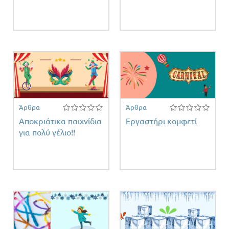
ειας
Άρθρα
Άρθρα
Αποκριάτικα παιχνίδια
Εργαστήρι κομφετί
για πολύ γέλιο!!