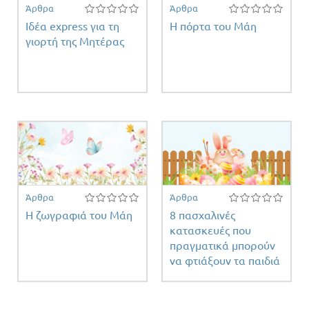
Άρθρα
Άρθρα
Ιδέα express για τη
Η πόρτα του Μάη
γιορτή της Μητέρας
τη
τος
Άρθρα
Άρθρα
Η ζωγραφιά του Μάη
8 πασχαλινές
κατασκευές που
πραγματικά μπορούν
να φτιάξουν τα παιδιά