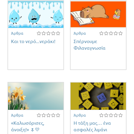
Άρθρα
Άρθρα
Και το νερό...νεράκι!
Σπέρνουμε
Φιλαναγνωσία
Άρθρα
Άρθρα
«Καλωσόρισες,
Η τάξη μας… ένα
άνοιξη!» 🌷💛
ασφαλές λιμάνι