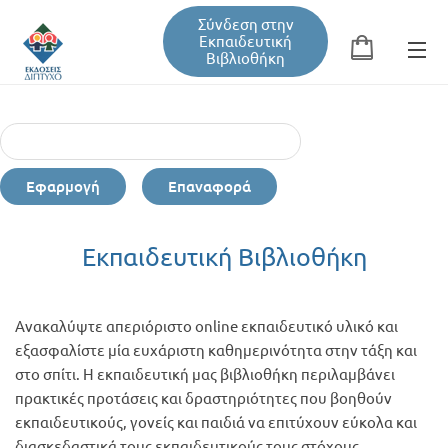
Σύνδεση στην
Εκπαιδευτική
Βιβλιοθήκη
Αναζήτηση
Φόρμα αναζήτησης
Εφαρμογή
Επαναφορά
Εκπαιδευτική Βιβλιοθήκη
Εκπαιδευτική Βιβλιοθήκη
Βιβλία
Ανακαλύψτε απεριόριστο online εκπαιδευτικό υλικό και
Σεμινάρια / Συνέδρια
εξασφαλίστε μία ευχάριστη καθημερινότητα στην τάξη και
στο σπίτι. Η εκπαιδευτική μας βιβλιοθήκη περιλαμβάνει
πρακτικές προτάσεις και δραστηριότητες που βοηθούν
Τεύχη Περιοδικών
εκπαιδευτικούς, γονείς και παιδιά να επιτύχουν εύκολα και
διασκεδαστικά τους εκπαιδευτικούς τους στόχους.