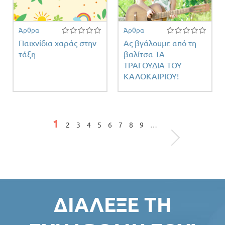
Άρθρα
Άρθρα
Παιχνίδια χαράς στην
Ας βγάλουμε από τη
τάξη
βαλίτσα ΤΑ
ΤΡΑΓΟΥΔΙΑ ΤΟΥ
ΚΑΛΟΚΑΙΡΙΟΥ!
Σελίδες
1
2
3
4
5
6
7
8
9
…
ΔΙΆΛΕΞΕ ΤΗ