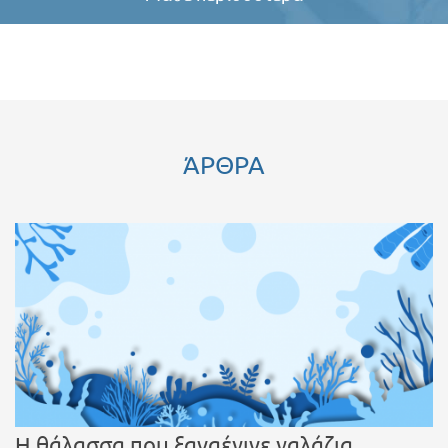
ΆΡΘΡΑ
Η θάλασσα που ξαναέγινε γαλάζια