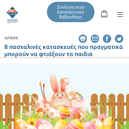
Σύνδεση στην
Εκπαιδευτική
Βιβλιοθήκη
Αναζήτηση
Φόρμα αναζήτησης
ΆΡΘΡΑ
8 πασχαλινές κατασκευές που πραγματικά
μπορούν να φτιάξουν τα παιδιά
Εκπαιδευτική Βιβλιοθήκη
Βιβλία
Σεμινάρια / Συνέδρια
Τεύχη Περιοδικών