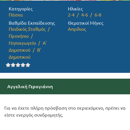
Κατηγορίες
Ηλικίες
Προσφορές
Πάσχα
2-4
4-6
6-8
Βαθμίδα Εκπαίδευσης
Θεματικοί Μήνες
Παιδικός Σταθμός
Απρίλιος
Προνήπιο
Νηπιαγωγείο
Α'
Δημοτικού
Β'
Δημοτικού
Αγγελική Γερογιάννη
Για να έχετε πλήρη πρόσβαση στο περιεχόμενο, πρέπει να
είστε ενεργός συνδρομητής.