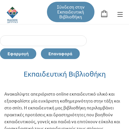
Σύνδεση στην
Εκπαιδευτική
Βιβλιοθήκη
Αναζήτηση
Φόρμα αναζήτησης
Εφαρμογή
Επαναφορά
Εκπαιδευτική Βιβλιοθήκη
Εκπαιδευτική Βιβλιοθήκη
Βιβλία
Ανακαλύψτε απεριόριστο online εκπαιδευτικό υλικό και
Σεμινάρια / Συνέδρια
εξασφαλίστε μία ευχάριστη καθημερινότητα στην τάξη και
στο σπίτι. Η εκπαιδευτική μας βιβλιοθήκη περιλαμβάνει
πρακτικές προτάσεις και δραστηριότητες που βοηθούν
Τεύχη Περιοδικών
εκπαιδευτικούς, γονείς και παιδιά να επιτύχουν εύκολα και
διασκεδαστικά τους εκπαιδευτικούς τους στόχους.