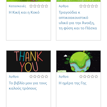
Κατασκευές
Άρθρα
Η Κική και η Κοκό
Τραγούδια κ
οπτικοακουστικό
ύ
α
υλικό για την Άνοιξη,
τη φύση και το Πάσχα
Άρθρα
Άρθρα
Το βιβλίο μου για τους
Η ημέρα της Γης
καλούς τρόπους