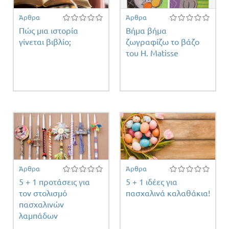
Άρθρα
Άρθρα
Πώς μια ιστορία
Βήμα βήμα
γίνεται βιβλίο;
ζωγραφίζω το βάζο
του H. Matisse
η
ος
Άρθρα
Άρθρα
5 + 1 προτάσεις για
5 + 1 ιδέες για
τον στολισμό
πασχαλινά καλαθάκια!
πασχαλινών
λαμπάδων