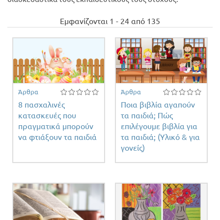
φέρομαι
Προσφορές
Εμφανίζονται 1 - 24 από 135
εργώ -
υσική -
νική
κινητική
σθηση κ
 filter
Άρθρα
Άρθρα
8 πασχαλινές
Ποια βιβλία αγαπούν
κατασκευές που
τα παιδιά; Πώς
πραγματικά μπορούν
επιλέγουμε βιβλία για
να φτιάξουν τα παιδιά
τα παιδιά; (Υλικό & για
γονείς)