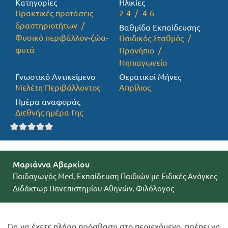
Κατηγορίες
Ηλικίες
Πρακτικές προτάσεις
2-4
4-6
Προσφορές
δραστηριοτήτων
Βαθμίδα Εκπαίδευσης
Φυσικό περιβάλλον-ζώα-
Παιδικός Σταθμός
φυτά
Προνήπιο
Νηπιαγωγείο
Γνωστικό Αντικείμενο
Θεματικοί Μήνες
Μελέτη Περιβάλλοντος
Απρίλιος
Ημέρα αναφοράς
Διεθνής ημέρα Γης
Μαριάννα Αβερκίου
Παιδαγωγός Med, Εκπαίδευση Παιδιών με Ειδικές Ανάγκες
Διδάκτωρ Πανεπιστημίου Αθηνών, Φιλόλογος
Για να έχετε πλήρη πρόσβαση στο περιεχόμενο, πρέπει να