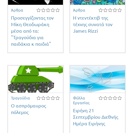
Άρθρα
Άρθρα
Προσεγγίζοντας τον
Η ντεντέκτιβ της
Μίκη Θεοδωράκη
τέχνης συνατά τον
μέσα από τα:
James Rizzi
"Τραγούδια για
παιδάκια κ παιδιά"
Τραγούδια
Φύλλα
Εργασίας
Ο ασπρόμαυρος
Ειρήνη 21
πόλεμος
Σεπτεμβρίου Διεθνής
Ημέρα Ειρήνης
ειας