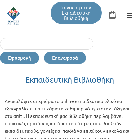
Σύνδεση στην
Εκπαιδευτική
Βιβλιοθήκη
Αναζήτηση
Φόρμα αναζήτησης
Εφαρμογή
Επαναφορά
Εκπαιδευτική Βιβλιοθήκη
Εκπαιδευτική Βιβλιοθήκη
Βιβλία
υσική -
κινητική
Ανακαλύψτε απεριόριστο online εκπαιδευτικό υλικό και
Σεμινάρια / Συνέδρια
εξασφαλίστε μία ευχάριστη καθημερινότητα στην τάξη και
στο σπίτι. Η εκπαιδευτική μας βιβλιοθήκη περιλαμβάνει
πρακτικές προτάσεις και δραστηριότητες που βοηθούν
Τεύχη Περιοδικών
εκπαιδευτικούς, γονείς και παιδιά να επιτύχουν εύκολα και
ο-
διασκεδαστικά τους εκπαιδευτικούς τους στόχους.