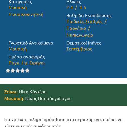
Κατηγορίες
Ηλικίες
Μουσική -
2-4
4-6
Προσφορές
Μουσικοκινητική
Βαθμίδα Εκπαίδευσης
Παιδικός Σταθμός
Προνήπιο
Νηπιαγωγείο
Γνωστικό Αντικείμενο
Θεματικοί Μήνες
Μουσική
Σεπτέμβριος
Ημέρα αναφοράς
Παγκ. Ημ. Ειρήνης
Στίχοι:
Νίκη Κάντζου
Μουσική:
Νίκος Παπαδογιώργος
Για να έχετε πλήρη πρόσβαση στο περιεχόμενο, πρέπει να
είστε ενεργός συνδρομητής.