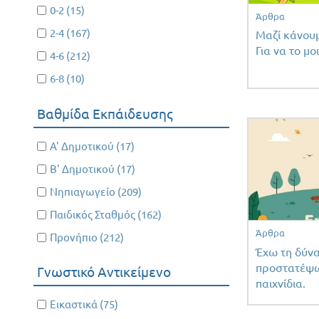
Apply 0-2 filter
0-2 (15)
Apply
Άρθρα
0-2
Apply 2-4 filter
2-4 (167)
Apply
Μαζί κάνουμ
filter
Για να το μο
2-4
Apply 4-6 filter
4-6 (212)
Apply
filter
4-6
Apply 6-8 filter
6-8 (10)
Apply
filter
6-8
Βαθμίδα Εκπάιδευσης
filter
Apply Α' Δημοτικού filter
Α' Δημοτικού (17)
Apply Α'
Δημοτικού
Apply Β' Δημοτικού filter
Β' Δημοτικού (17)
Apply Β'
filter
Δημοτικού
Apply Νηπιαγωγείο filter
Νηπιαγωγείο (209)
Apply
filter
Νηπιαγωγείο
Apply Παιδικός Σταθμός filter
Παιδικός Σταθμός (162)
Apply
filter
Παιδικός
Άρθρα
Apply Προνήπιο filter
Προνήπιο (212)
Apply
Σταθμός
Έχω τη δύνα
Προνήπιο
filter
προστατέψω
Γνωστικό Αντικείμενο
filter
παιχνίδια.
Apply Εικαστικά filter
Εικαστικά (75)
Apply