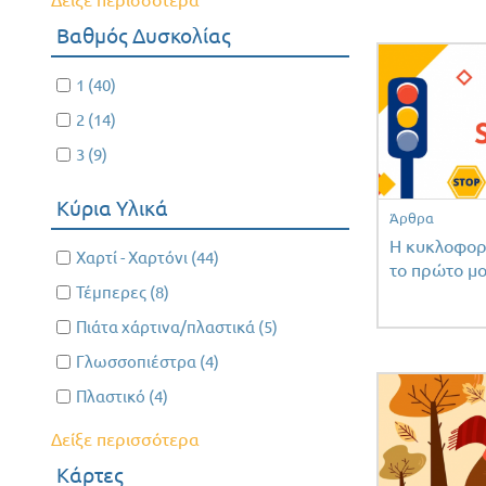
Δείξε περισσότερα
Ρατσισμού
Περιβάλλοντος
filter
Βαθμός Δυσκολίας
filter
Apply 1 filter
1 (40)
Apply
1
Apply 2 filter
2 (14)
Apply
filter
2
Apply 3 filter
3 (9)
Apply
filter
3
Κύρια Υλικά
filter
Άρθρα
Η κυκλοφορ
Apply Χαρτί - Χαρτόνι filter
Χαρτί - Χαρτόνι (44)
Apply
το πρώτο μο
Χαρτί -
Apply Τέμπερες filter
Τέμπερες (8)
Apply
Χαρτόνι
Τέμπερες
Apply Πιάτα χάρτινα/πλαστικά filter
Πιάτα χάρτινα/πλαστικά (5)
Apply
filter
filter
Πιάτα
Apply Γλωσσοπιέστρα filter
Γλωσσοπιέστρα (4)
Apply
χάρτινα/
Γλωσσοπιέστρα
Apply Πλαστικό filter
Πλαστικό (4)
Apply
πλαστικά
filter
Πλαστικό
filter
Δείξε περισσότερα
filter
Κάρτες