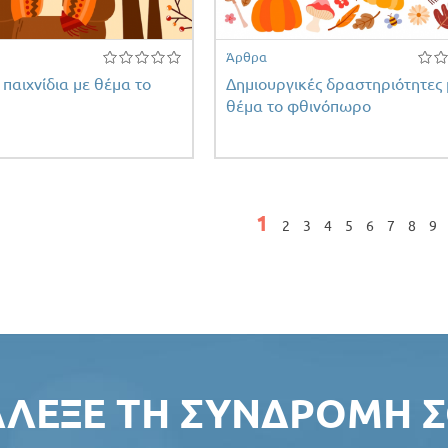
Άρθρα
παιχνίδια με θέμα το
Δημιουργικές δραστηριότητες 
θέμα το φθινόπωρο
ς
1
2
3
4
5
6
7
8
9
ΆΛΕΞΕ ΤΗ ΣΥΝΔΡΟΜΉ Σ