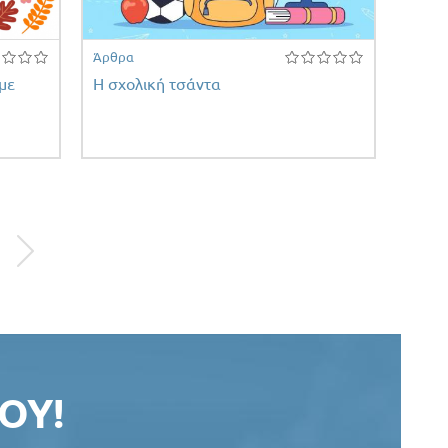
Άρθρα
με
Η σχολική τσάντα
ΟΥ!