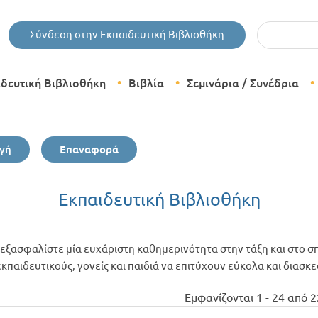
Εισάγετε τις 
Σύνδεση στην Εκπαιδευτική Βιβλιοθήκη
ιδευτική Βιβλιοθήκη
Βιβλία
Σεμινάρια / Συνέδρια
Θεματικές Κατηγορίες Βιβλίων
γή
Επαναφορά
Εκδόσεις Δίπτυχο
Bazaar
Εκπαιδευτική Βιβλιοθήκη
εξασφαλίστε μία ευχάριστη καθημερινότητα στην τάξη και στο σπ
παιδευτικούς, γονείς και παιδιά να επιτύχουν εύκολα και διασκ
Εμφανίζονται 1 - 24 από 