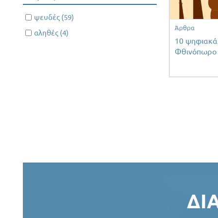
Apply ψευδές filter
ψευδές (59)
Apply
Άρθρα
ψευδές
Apply αληθές filter
αληθές (4)
Apply
10 ψηφιακά 
filter
αληθές
Φθινόπωρο
filter
Σελίδε
ΔΙ