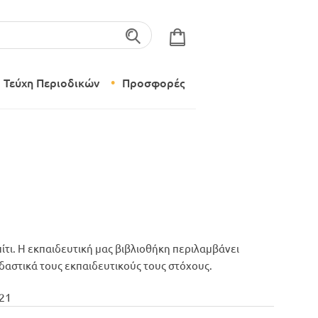
λέξεις-κλειδιά
Τεύχη Περιοδικών
Προσφορές
Σύγχρονο Νηπιαγωγείο
Δημιουργικό Εργαστήρι
ίτι. Η εκπαιδευτική μας βιβλιοθήκη περιλαμβάνει
εδαστικά τους εκπαιδευτικούς τους στόχους.
221