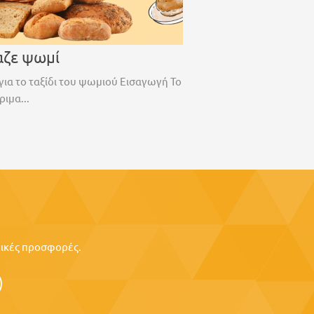
αζε ψωμί
για το ταξίδι του ψωμιού Εισαγωγή Το
ριμα...
ιδικές προσφορές.