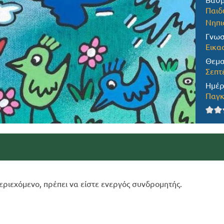
Βαθμ
Παιδ
Νηπι
Γνωσ
Εικα
Θεμα
Σεπτ
Ημέρ
Παγκ
εριεχόμενο, πρέπει να είστε ενεργός συνδρομητής.