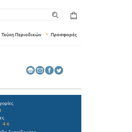
λέξεις-κλειδιά
Τεύχη Περιοδικών
Προσφορές
Σύγχρονο Νηπιαγωγείο
Δημιουργικό Εργαστήρι
γορίες
η
ες
4-6