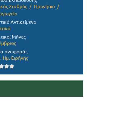
ίδα Εκπαίδευσης
ικός Σταθμός
Προνήπιο
αγωγείο
τικό Αντικείμενο
στικά
τικοί Μήνες
έμβριος
α αναφοράς
. Ημ. Ειρήνης