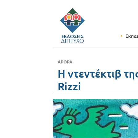
Εκπα
ΆΡΘΡΑ
Η ντεντέκτιβ τη
Rizzi