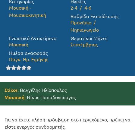
Κατηγορίες
Ηλικίες
Μουσική -
2-4
4-6
Προσφορές
Μουσικοκινητική
Βαθμίδα Εκπαίδευσης
Προνήπιο
Νηπιαγωγείο
Γνωστικό Αντικείμενο
Θεματικοί Μήνες
Μουσική
Σεπτέμβριος
Ημέρα αναφοράς
Παγκ. Ημ. Ειρήνης
Στίχοι:
Βαγγέλης Ηλίοπουλος
Μουσική:
Νίκος Παπαδογιώργος
Για να έχετε πλήρη πρόσβαση στο περιεχόμενο, πρέπει να
είστε ενεργός συνδρομητής.