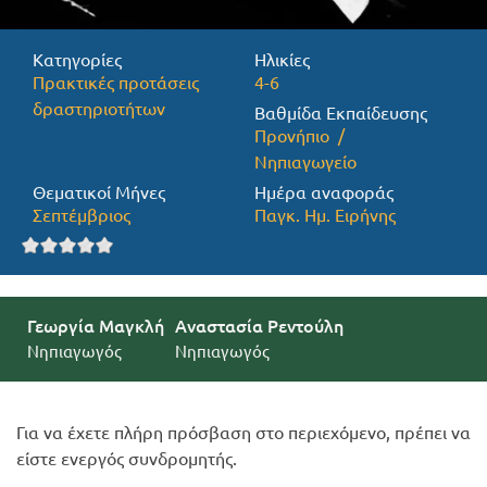
Προσφορές
Κατηγορίες
Ηλικίες
Πρακτικές προτάσεις
4-6
δραστηριοτήτων
Βαθμίδα Εκπαίδευσης
Προνήπιο
Νηπιαγωγείο
Θεματικοί Μήνες
Ημέρα αναφοράς
Σεπτέμβριος
Παγκ. Ημ. Ειρήνης
Γεωργία Μαγκλή
Αναστασία Ρεντούλη
Νηπιαγωγός
Νηπιαγωγός
Για να έχετε πλήρη πρόσβαση στο περιεχόμενο, πρέπει να
είστε ενεργός συνδρομητής.