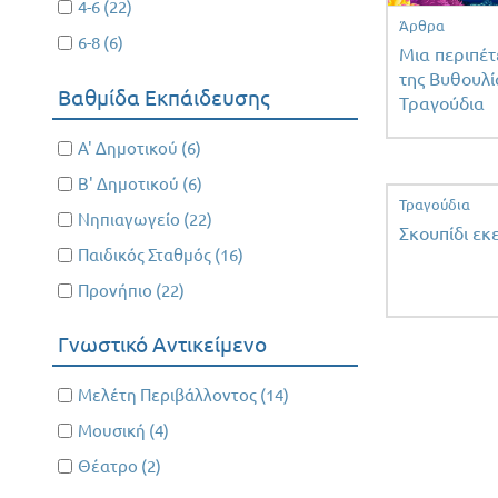
Apply 4-6 filter
4-6 (22)
Apply
filter
Άρθρα
4-6
Apply 6-8 filter
6-8 (6)
Apply
Μια περιπέτ
filter
6-8
της Βυθουλί
Βαθμίδα Εκπάιδευσης
filter
Τραγούδια
Apply Α' Δημοτικού filter
Α' Δημοτικού (6)
Apply Α'
Δημοτικού
Apply Β' Δημοτικού filter
Β' Δημοτικού (6)
Apply Β'
filter
Τραγούδια
Δημοτικού
Apply Νηπιαγωγείο filter
Νηπιαγωγείο (22)
Apply
Σκουπίδι εκ
filter
Νηπιαγωγείο
Apply Παιδικός Σταθμός filter
Παιδικός Σταθμός (16)
Apply
filter
Παιδικός
Apply Προνήπιο filter
Προνήπιο (22)
Apply
Σταθμός
Προνήπιο
filter
Γνωστικό Αντικείμενο
filter
Apply Μελέτη Περιβάλλοντος filter
Μελέτη Περιβάλλοντος (14)
Apply Μελέτη
Περιβάλλοντος
Apply Μουσική filter
Μουσική (4)
Apply
filter
Μουσική
Apply Θέατρο filter
Θέατρο (2)
Apply
filter
Θέατρο