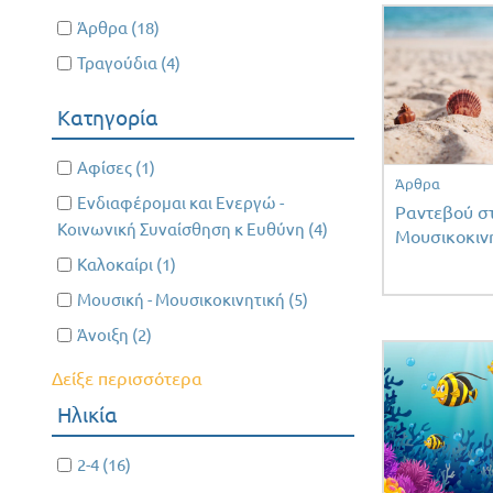
Apply Άρθρα filter
Άρθρα (18)
Apply
Άρθρα
Apply Τραγούδια filter
Τραγούδια (4)
Apply
filter
Τραγούδια
Κατηγορία
filter
Apply Αφίσες filter
Αφίσες (1)
Apply
Άρθρα
Αφίσες
Apply Ενδιαφέρομαι και Ενεργώ - Κοινωνική
Ενδιαφέρομαι και Ενεργώ -
Ραντεβού στ
filter
Συναίσθηση κ Ευθύνη filter
Κοινωνική Συναίσθηση κ Ευθύνη (4)
Apply
Μουσικοκινη
Ενδιαφέρομαι
Apply Καλοκαίρι filter
Καλοκαίρι (1)
Apply
και Ενεργώ -
Καλοκαίρι
Apply Μουσική - Μουσικοκινητική filter
Μουσική - Μουσικοκινητική (5)
Apply Μουσική -
Κοινωνική
filter
Μουσικοκινητική
Apply Άνοιξη filter
Άνοιξη (2)
Apply
Συναίσθηση κ
filter
Άνοιξη
Ευθύνη filter
Δείξε περισσότερα
filter
Ηλικία
Apply 2-4 filter
2-4 (16)
Apply
2-4