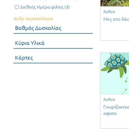
ατόμων
ημέρα
Διεθνής
Apply Διεθνής Ημέρα φιλίας filter
με
Διεθνής Ημέρα φιλίας (3)
Apply
Γης
Ημέρα
Άρθρα
αναπηρία
Διεθνής
filter
Δείξε περισσότερα
Οικογένειας
Μες στο δάσ
filter
Ημέρα
filter
Βαθμός Δυσκολίας
φιλίας
filter
Κύρια Υλικά
Κάρτες
Άρθρα
Γνωρίζοντας
αφισα