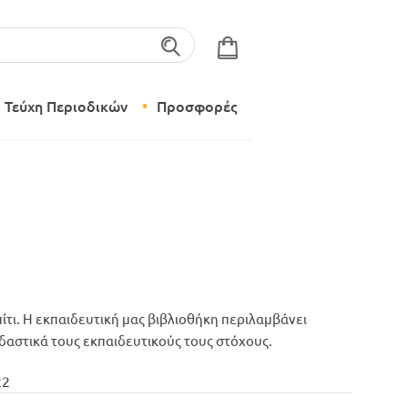
λέξεις-κλειδιά
Τεύχη Περιοδικών
Προσφορές
Σύγχρονο Νηπιαγωγείο
Δημιουργικό Εργαστήρι
ίτι. Η εκπαιδευτική μας βιβλιοθήκη περιλαμβάνει
εδαστικά τους εκπαιδευτικούς τους στόχους.
22