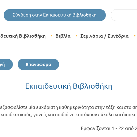
Εισάγετε τις 
Σύνδεση στην Εκπαιδευτική Βιβλιοθήκη
ιδευτική Βιβλιοθήκη
Βιβλία
Σεμινάρια / Συνέδρια
Θεματικές Κατηγορίες Βιβλίων
γή
Επαναφορά
Εκδόσεις Δίπτυχο
Bazaar
Εκπαιδευτική Βιβλιοθήκη
εξασφαλίστε μία ευχάριστη καθημερινότητα στην τάξη και στο σπ
παιδευτικούς, γονείς και παιδιά να επιτύχουν εύκολα και διασκ
Εμφανίζονται 1 - 22 από 