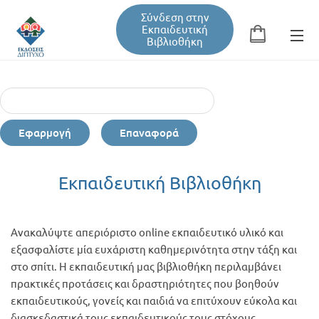
Σύνδεση στην
Εκπαιδευτική
Βιβλιοθήκη
Αναζήτηση
Φόρμα αναζήτησης
Εφαρμογή
Επαναφορά
Εκπαιδευτική Βιβλιοθήκη
Εκπαιδευτική Βιβλιοθήκη
φέρομαι
Βιβλία
εργώ -
νική
Ανακαλύψτε απεριόριστο online εκπαιδευτικό υλικό και
σθηση κ
Σεμινάρια / Συνέδρια
εξασφαλίστε μία ευχάριστη καθημερινότητα στην τάξη και
 filter
στο σπίτι. Η εκπαιδευτική μας βιβλιοθήκη περιλαμβάνει
πρακτικές προτάσεις και δραστηριότητες που βοηθούν
Τεύχη Περιοδικών
εκπαιδευτικούς, γονείς και παιδιά να επιτύχουν εύκολα και
διασκεδαστικά τους εκπαιδευτικούς τους στόχους.