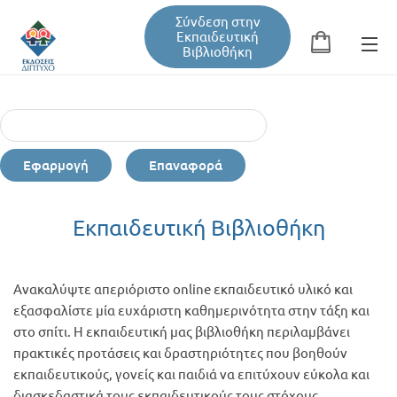
Σύνδεση στην
Εκπαιδευτική
Βιβλιοθήκη
Αναζήτηση
Φόρμα αναζήτησης
Εφαρμογή
Επαναφορά
Εκπαιδευτική Βιβλιοθήκη
Εκπαιδευτική Βιβλιοθήκη
Βιβλία
Ανακαλύψτε απεριόριστο online εκπαιδευτικό υλικό και
Σεμινάρια / Συνέδρια
εξασφαλίστε μία ευχάριστη καθημερινότητα στην τάξη και
στο σπίτι. Η εκπαιδευτική μας βιβλιοθήκη περιλαμβάνει
πρακτικές προτάσεις και δραστηριότητες που βοηθούν
Τεύχη Περιοδικών
εκπαιδευτικούς, γονείς και παιδιά να επιτύχουν εύκολα και
διασκεδαστικά τους εκπαιδευτικούς τους στόχους.