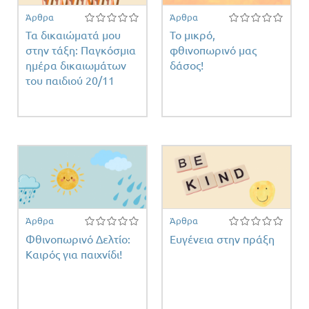
Άρθρα
Άρθρα
Τα δικαιώματά μου
Το μικρό,
στην τάξη: Παγκόσμια
φθινοπωρινό μας
ημέρα δικαιωμάτων
δάσος!
ειας
του παιδιού 20/11
Άρθρα
Άρθρα
Φθινοπωρινό Δελτίο:
Ευγένεια στην πράξη
Καιρός για παιχνίδι!