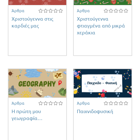
Άρθρα
Άρθρα
Χριστούγεννα στις
Χριστούγεννα
καρδιές μας
φτιαγμένα από μικρά
χεράκια
έτη
ντος
Άρθρα
Άρθρα
Η πρώτη μου
Παιχνιδοφυσική
γεωγραφία…