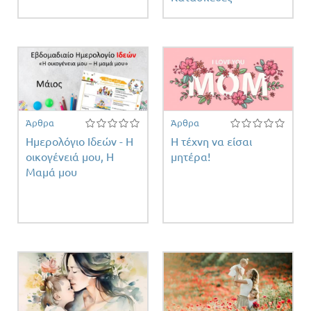
ειας
Άρθρα
Άρθρα
Ημερολόγιο Ιδεών - Η
Η τέχνη να είσαι
οικογένειά μου, Η
μητέρα!
Μαμά μου