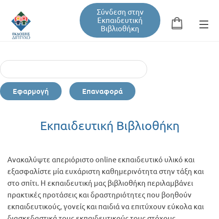
Σύνδεση στην
Εκπαιδευτική
Βιβλιοθήκη
Αναζήτηση
Φόρμα αναζήτησης
Εφαρμογή
Επαναφορά
Εκπαιδευτική Βιβλιοθήκη
Εκπαιδευτική Βιβλιοθήκη
Βιβλία
Ανακαλύψτε απεριόριστο online εκπαιδευτικό υλικό και
υσική -
Σεμινάρια / Συνέδρια
εξασφαλίστε μία ευχάριστη καθημερινότητα στην τάξη και
κινητική
στο σπίτι. Η εκπαιδευτική μας βιβλιοθήκη περιλαμβάνει
πρακτικές προτάσεις και δραστηριότητες που βοηθούν
Τεύχη Περιοδικών
εκπαιδευτικούς, γονείς και παιδιά να επιτύχουν εύκολα και
διασκεδαστικά τους εκπαιδευτικούς τους στόχους.