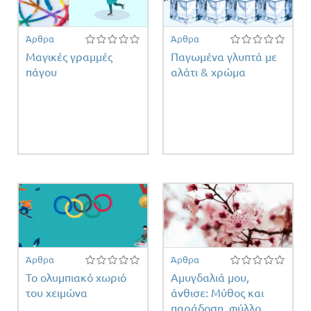
Άρθρα
Άρθρα
Μαγικές γραμμές
Παγωμένα γλυπτά με
πάγου
αλάτι & χρώμα
η
ος
Άρθρα
Άρθρα
Το ολυμπιακό χωριό
Αμυγδαλιά μου,
του χειμώνα
άνθισε: Μύθος και
παράδοση, φύλλο