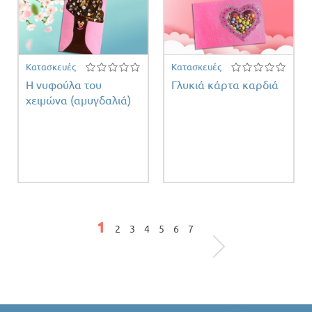
Κατασκευές
Κατασκευές
Η νυφούλα του
Γλυκιά κάρτα καρδιά
χειμώνα (αμυγδαλιά)
Σελίδες
1
2
3
4
5
6
7