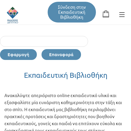
Σύνδεση στην
Εκπαιδευτική
Βιβλιοθήκη
Αναζήτηση
Φόρμα αναζήτησης
Εφαρμογή
Επαναφορά
Εκπαιδευτική Βιβλιοθήκη
Εκπαιδευτική Βιβλιοθήκη
Βιβλία
Ανακαλύψτε απεριόριστο online εκπαιδευτικό υλικό και
Σεμινάρια / Συνέδρια
εξασφαλίστε μία ευχάριστη καθημερινότητα στην τάξη και
στο σπίτι. Η εκπαιδευτική μας βιβλιοθήκη περιλαμβάνει
πρακτικές προτάσεις και δραστηριότητες που βοηθούν
Τεύχη Περιοδικών
εκπαιδευτικούς, γονείς και παιδιά να επιτύχουν εύκολα και
διασκεδαστικά τους εκπαιδευτικούς τους στόχους.