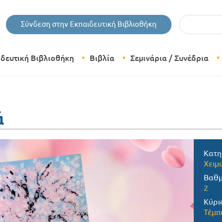
Εισάγετε τις 
Σύνδεση στην Εκπαιδευτική Βιβλιοθήκη
ιδευτική Βιβλιοθήκη
Βιβλία
Σεμινάρια / Συνέδρια
Θεματικές Κατηγορίες Βιβλίων
Εκδόσεις Δίπτυχο
ά
Bazaar
Κατη
Χειμ
Βαθμ
2
Κύρι
Τέμπ