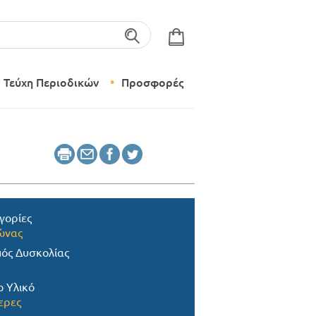
λέξεις-κλειδιά
Τεύχη Περιοδικών
Προσφορές
Σύγχρονο Νηπιαγωγείο
Δημιουργικό Εργαστήρι
γορίες
ώνας
ός Δυσκολίας
ο Υλικό
ερες