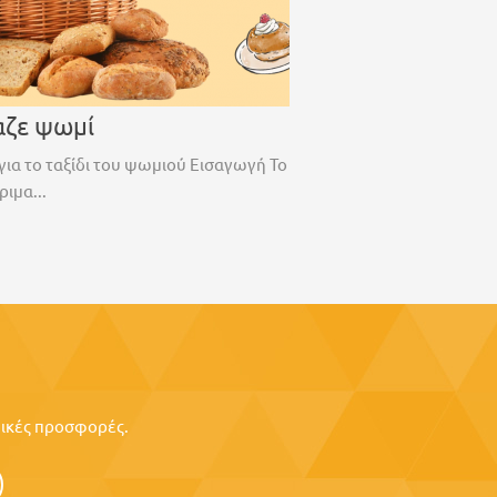
αζε ψωμί
για το ταξίδι του ψωμιού Εισαγωγή Το
ριμα...
ιδικές προσφορές.