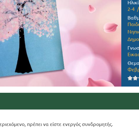
Ηλικί
2-4
Βαθμ
Παιδ
Νηπι
Δημο
Γνωσ
Εικα
Θεμα
Φεβρ
εριεχόμενο, πρέπει να είστε ενεργός συνδρομητής.