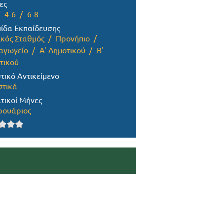
ες
4-6
6-8
ίδα Εκπαίδευσης
ικός Σταθμός
Προνήπιο
αγωγείο
Α' Δημοτικού
Β'
τικού
τικό Αντικείμενο
στικά
τικοί Μήνες
ουάριος