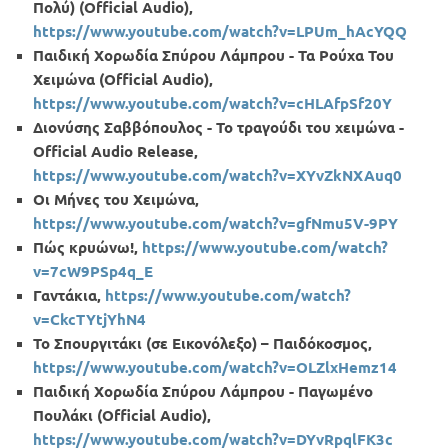
Πολύ) (Official Audio),
https://
www.
youtube.
com/
watch?
v=
LPUm_
hAcYQQ
Παιδική Χορωδία Σπύρου Λάμπρου - Τα Ρούχα Του
Χειμώνα (Official Audio),
https://
www.
youtube.
com/
watch?
v=
cHLAfpSf20
Y
Διονύσης Σαββόπουλος - Το τραγούδι του χειμώνα -
Official Audio Release,
https://
www.
youtube.
com/
watch?
v=
XYvZkNXAuq0
Οι Μήνες του Χειμώνα,
https://
www.
youtube.
com/
watch?
v=
gfNmu5
V-9
PY
Πώς κρυώνω!,
https://
www.
youtube.
com/
watch?
v=7
cW9
PSp4
q_
E
Γαντάκια,
https://
www.
youtube.
com/
watch?
v=
CkcTYtjYhN4
Το Σπουργιτάκι (σε Εικονόλεξο) – Παιδόκοσμος,
https://
www.
youtube.
com/
watch?
v=
OLZlxHemz14
Παιδική Χορωδία Σπύρου Λάμπρου - Παγωμένο
Πουλάκι (Official Audio),
https://
www.
youtube.
com/
watch?
v=
DYvRpqlFK3
c