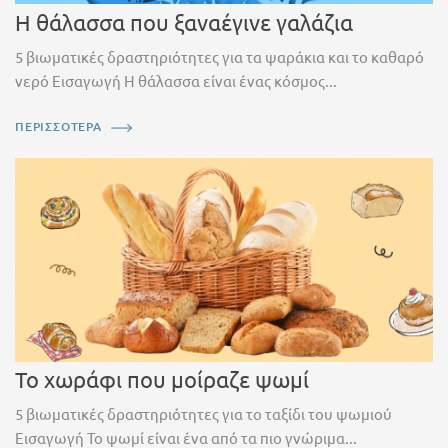
Η θάλασσα που ξαναέγινε γαλάζια
5 βιωματικές δραστηριότητες για τα ψαράκια και το καθαρό
νερό Εισαγωγή Η θάλασσα είναι ένας κόσμος...
ΠΕΡΙΣΣΟΤΕΡΑ
Το χωράφι που μοίραζε ψωμί
5 βιωματικές δραστηριότητες για το ταξίδι του ψωμιού
Εισαγωγή Το ψωμί είναι ένα από τα πιο γνώριμα...