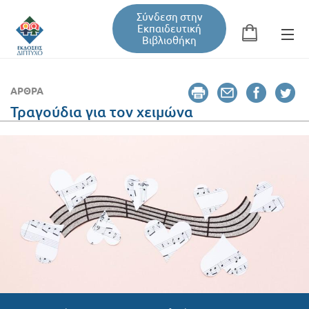
Σύνδεση στην
Εκπαιδευτική
Βιβλιοθήκη
Αναζήτηση
Φόρμα αναζήτησης
ΆΡΘΡΑ
Τραγούδια για τον χειμώνα
Εκπαιδευτική Βιβλιοθήκη
Βιβλία
Σεμινάρια / Συνέδρια
Τεύχη Περιοδικών