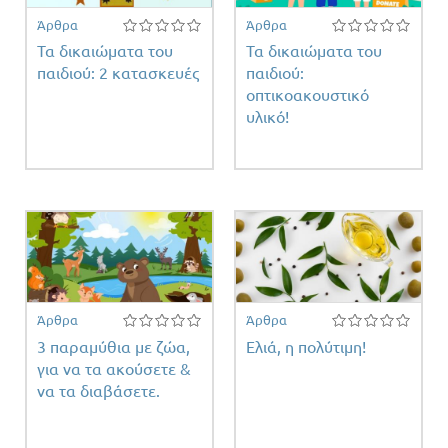
Άρθρα
Άρθρα
Τα δικαιώματα του
Τα δικαιώματα του
όσμια
παιδιού: 2 κατασκευές
παιδιού:
α
οπτικοακουστικό
τισμού
υλικό!
Άρθρα
Άρθρα
3 παραμύθια με ζώα,
Ελιά, η πολύτιμη!
για να τα ακούσετε &
να τα διαβάσετε.