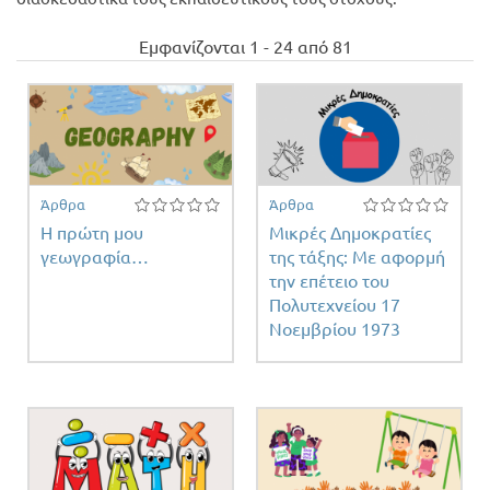
φέρομαι
εργώ -
Προσφορές
Εμφανίζονται 1 - 24 από 81
νική
σθηση κ
 filter
Άρθρα
Άρθρα
Η πρώτη μου
Μικρές Δημοκρατίες
γεωγραφία…
της τάξης: Με αφορμή
την επέτειο του
Πολυτεχνείου 17
Νοεμβρίου 1973