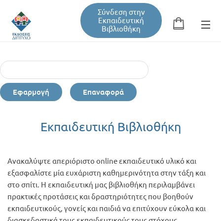
Σύνδεση στην
Εκπαιδευτική
Βιβλιοθήκη
Αναζήτηση
Φόρμα αναζήτησης
Εφαρμογή
Επαναφορά
Εκπαιδευτική Βιβλιοθήκη
Εκπαιδευτική Βιβλιοθήκη
Βιβλία
Ανακαλύψτε απεριόριστο online εκπαιδευτικό υλικό και
Σεμινάρια / Συνέδρια
εξασφαλίστε μία ευχάριστη καθημερινότητα στην τάξη και
στο σπίτι. Η εκπαιδευτική μας βιβλιοθήκη περιλαμβάνει
πρακτικές προτάσεις και δραστηριότητες που βοηθούν
Τεύχη Περιοδικών
εκπαιδευτικούς, γονείς και παιδιά να επιτύχουν εύκολα και
διασκεδαστικά τους εκπαιδευτικούς τους στόχους.