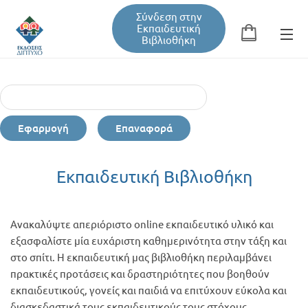
Σύνδεση στην
Εκπαιδευτική
Βιβλιοθήκη
Αναζήτηση
Φόρμα αναζήτησης
Εφαρμογή
Επαναφορά
Εκπαιδευτική Βιβλιοθήκη
Εκπαιδευτική Βιβλιοθήκη
Βιβλία
Ανακαλύψτε απεριόριστο online εκπαιδευτικό υλικό και
Σεμινάρια / Συνέδρια
εξασφαλίστε μία ευχάριστη καθημερινότητα στην τάξη και
στο σπίτι. Η εκπαιδευτική μας βιβλιοθήκη περιλαμβάνει
πρακτικές προτάσεις και δραστηριότητες που βοηθούν
Τεύχη Περιοδικών
εκπαιδευτικούς, γονείς και παιδιά να επιτύχουν εύκολα και
διασκεδαστικά τους εκπαιδευτικούς τους στόχους.