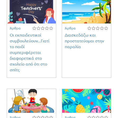
Άρθρα
Άρθρα
Οι εκπαιδευτικοί
Διασκεδάζω και
συμβουλεύουν...Γιατί
προστατεύομαι στην
το παιδί
παραλία
συμπεριφέρεται
διαφορετικά στο
σχολείο από ότι στο
σπίτι;
Άρθρα
Άρθρα