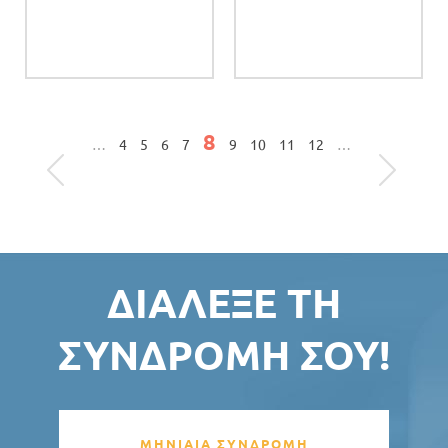
Σελίδες
8
…
4
5
6
7
9
10
11
12
…
ΔΙΆΛΕΞΕ ΤΗ
ΣΥΝΔΡΟΜΉ ΣΟΥ!
ΜΗΝΙΑΙΑ ΣΥΝΔΡΟΜΗ