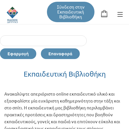
Σύνδεση στην
Εκπαιδευτική
Βιβλιοθήκη
Αναζήτηση
Φόρμα αναζήτησης
Εφαρμογή
Επαναφορά
Εκπαιδευτική Βιβλιοθήκη
Εκπαιδευτική Βιβλιοθήκη
Βιβλία
Ανακαλύψτε απεριόριστο online εκπαιδευτικό υλικό και
Σεμινάρια / Συνέδρια
εξασφαλίστε μία ευχάριστη καθημερινότητα στην τάξη και
στο σπίτι. Η εκπαιδευτική μας βιβλιοθήκη περιλαμβάνει
πρακτικές προτάσεις και δραστηριότητες που βοηθούν
Τεύχη Περιοδικών
εκπαιδευτικούς, γονείς και παιδιά να επιτύχουν εύκολα και
διασκεδαστικά τους εκπαιδευτικούς τους στόχους.