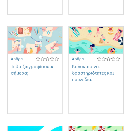
ειας
Άρθρα
Άρθρα
Τι θα ζωγραφίσουμε
Καλοκαιρινές
σήμερα;
δραστηριότητες και
παιχνίδια.