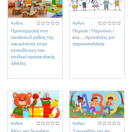
Άρθρα
Άρθρα
Προσαρμογή στο
Παρών ! Παρούσα !
σχολείο.Ο ρόλος της
και….προτάσεις για
οικογένειας στην
παρουσιολόγια
εκπαίδευση του
παιδιού προσχολικής
ηλικίας
έτη
ντος
Άρθρα
Άρθρα
Ιδέες για δωράκια
5 παιχνίδια για να