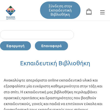
Σύνδεση στην
Εκπαιδευτική
Βιβλιοθήκη
Αναζήτηση
Φόρμα αναζήτησης
Εφαρμογή
Επαναφορά
Εκπαιδευτική Βιβλιοθήκη
Εκπαιδευτική Βιβλιοθήκη
Βιβλία
Ανακαλύψτε απεριόριστο online εκπαιδευτικό υλικό και
Σεμινάρια / Συνέδρια
εξασφαλίστε μία ευχάριστη καθημερινότητα στην τάξη και
στο σπίτι. Η εκπαιδευτική μας βιβλιοθήκη περιλαμβάνει
πρακτικές προτάσεις και δραστηριότητες που βοηθούν
Τεύχη Περιοδικών
εκπαιδευτικούς, γονείς και παιδιά να επιτύχουν εύκολα και
διασκεδαστικά τους εκπαιδευτικούς τους στόχους.