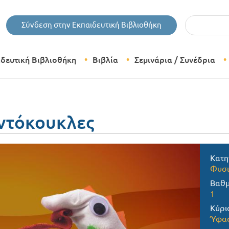
Εισάγετε τις 
Σύνδεση στην Εκπαιδευτική Βιβλιοθήκη
ιδευτική Βιβλιοθήκη
Βιβλία
Σεμινάρια / Συνέδρια
Θεματικές Κατηγορίες Βιβλίων
Εκδόσεις Δίπτυχο
ντόκουκλες
Bazaar
Κατη
Φυσι
Βαθμ
1
Κύρι
Ύφα