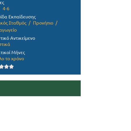
ες
4-6
ίδα Εκπαίδευσης
ικός Σταθμός
Προνήπιο
αγωγείο
τικό Αντικείμενο
στικά
τικοί Μήνες
λο το χρόνο