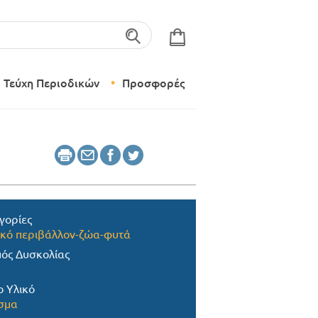
λέξεις-κλειδιά
Τεύχη Περιοδικών
Προσφορές
Σύγχρονο Νηπιαγωγείο
Δημιουργικό Εργαστήρι
γορίες
κό περιβάλλον-ζώα-φυτά
ός Δυσκολίας
ο Υλικό
σμα