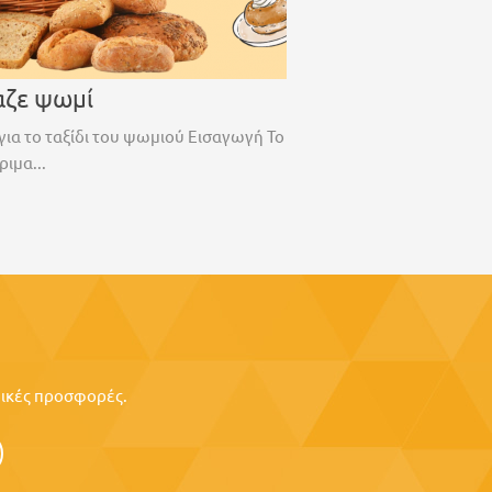
αζε ψωμί
για το ταξίδι του ψωμιού Εισαγωγή Το
ριμα...
ιδικές προσφορές.