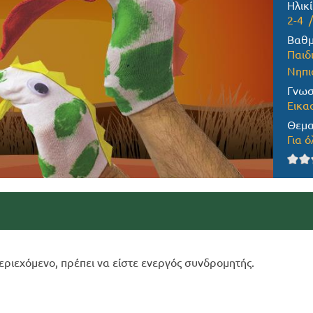
Ηλικί
2-4
Βαθμ
Παιδ
Νηπι
Γνωσ
Εικα
Θεμα
Για ό
εριεχόμενο, πρέπει να είστε ενεργός συνδρομητής.