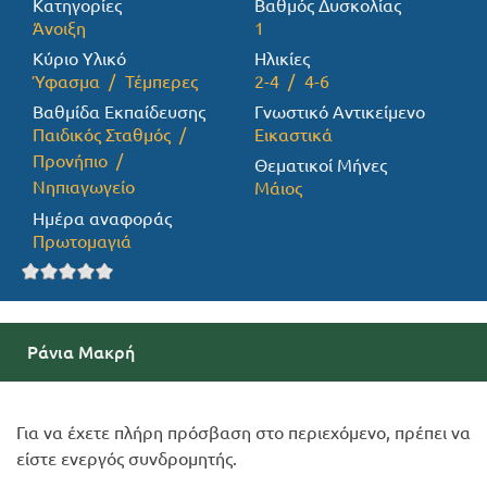
Κατηγορίες
Βαθμός Δυσκολίας
Άνοιξη
1
Προσφορές
Κύριο Υλικό
Ηλικίες
Ύφασμα
Τέμπερες
2-4
4-6
Βαθμίδα Εκπαίδευσης
Γνωστικό Αντικείμενο
Παιδικός Σταθμός
Εικαστικά
Προνήπιο
Θεματικοί Μήνες
Νηπιαγωγείο
Μάιος
Ημέρα αναφοράς
Πρωτομαγιά
Ράνια Μακρή
Για να έχετε πλήρη πρόσβαση στο περιεχόμενο, πρέπει να
είστε ενεργός συνδρομητής.