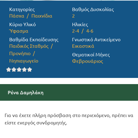
Κατηγορίες
Βαθμός Δυσκολίας
Προσφορές
Πάσχα
Παιχνίδια
2
Κύριο Υλικό
Ηλικίες
Ύφασμα
2-4
4-6
Βαθμίδα Εκπαίδευσης
Γνωστικό Αντικείμενο
Παιδικός Σταθμός
Εικαστικά
Προνήπιο
Θεματικοί Μήνες
Νηπιαγωγείο
Φεβρουάριος
Ρένα Δαμηλάκη
Για να έχετε πλήρη πρόσβαση στο περιεχόμενο, πρέπει να
είστε ενεργός συνδρομητής.