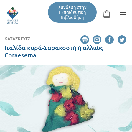
Σύνδεση στην
Εκπαιδευτική
Βιβλιοθήκη
Αναζήτηση
Φόρμα αναζήτησης
ΚΑΤΑΣΚΕΥΈΣ
Ιταλίδα κυρά-Σαρακοστή ή αλλιώς
Coraesema
Εκπαιδευτική Βιβλιοθήκη
Βιβλία
Σεμινάρια / Συνέδρια
Τεύχη Περιοδικών