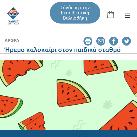
Σύνδεση στην
Εκπαιδευτική
Βιβλιοθήκη
Αναζήτηση
Φόρμα αναζήτησης
ΆΡΘΡΑ
Ήρεμο καλοκαίρι στον παιδικό σταθμό
Εκπαιδευτική Βιβλιοθήκη
Βιβλία
Σεμινάρια / Συνέδρια
Τεύχη Περιοδικών