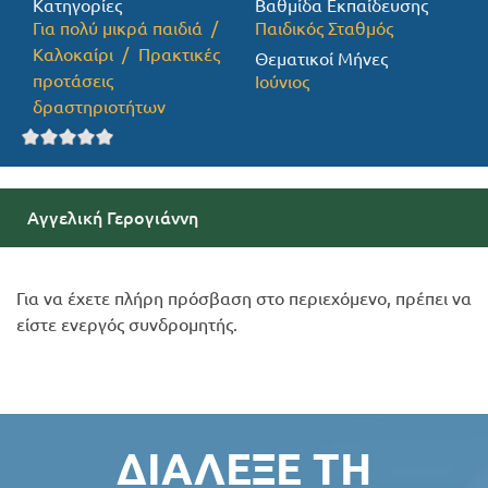
Κατηγορίες
Βαθμίδα Εκπαίδευσης
Για πολύ μικρά παιδιά
Παιδικός Σταθμός
Προσφορές
Καλοκαίρι
Πρακτικές
Θεματικοί Μήνες
προτάσεις
Ιούνιος
δραστηριοτήτων
Αγγελική Γερογιάννη
Για να έχετε πλήρη πρόσβαση στο περιεχόμενο, πρέπει να
είστε ενεργός συνδρομητής.
ΔΙΆΛΕΞΕ ΤΗ