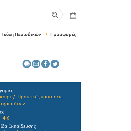
λέξεις-κλειδιά
Τεύχη Περιοδικών
Προσφορές
Σύγχρονο Νηπιαγωγείο
Δημιουργικό Εργαστήρι
γορίες
καίρι
Πρακτικές προτάσεις
τηριοτήτων
ες
4-6
ίδα Εκπαίδευσης