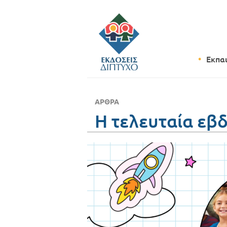
Εκπα
ΆΡΘΡΑ
Η τελευταία εβ