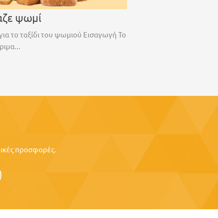
αζε ψωμί
για το ταξίδι του ψωμιού Εισαγωγή Το
ριμα...
ιδικές προσφορές.