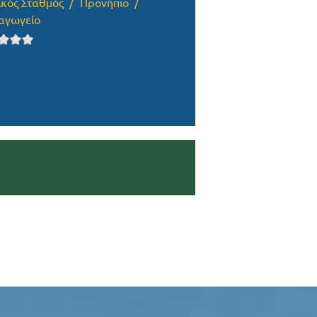
ικός Σταθμός
Προνήπιο
αγωγείο