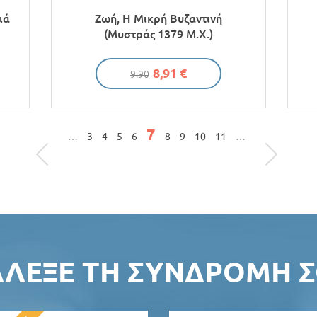
ιά
Ζωή, Η Μικρή Βυζαντινή
(Μυστράς 1379 Μ.Χ.)
8,91 €
9.90
7
…
3
4
5
6
8
9
10
11
…
ΆΛΕΞΕ ΤΗ ΣΥΝΔΡΟΜΉ Σ