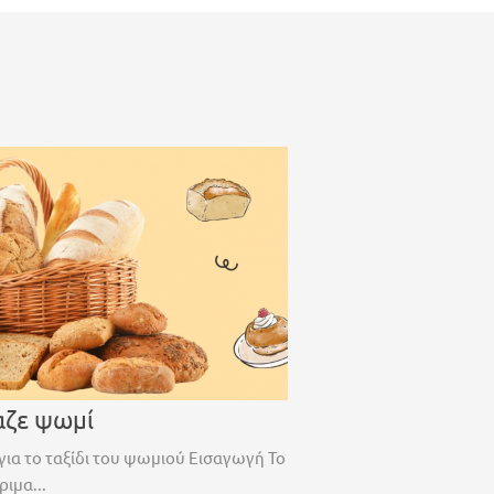
αζε ψωμί
για το ταξίδι του ψωμιού Εισαγωγή Το
ριμα...