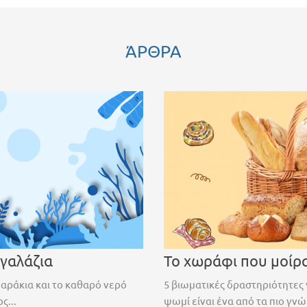
ΆΡΘΡΑ
 γαλάζια
Το χωράφι που μοίρ
ψαράκια και το καθαρό νερό
5 βιωματικές δραστηριότητες 
ς...
ψωμί είναι ένα από τα πιο γνώ