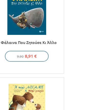
 Φάλαινα Που Ζητούσε Κι Άλλο
8,91 €
9.90