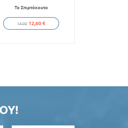
Το Σπιρτόκουτο
12,60 €
14.00
ΟΥ!