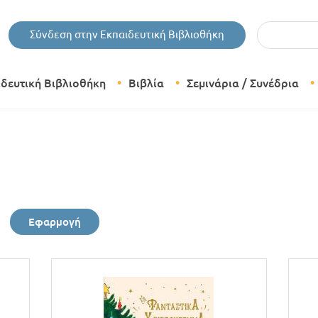
Εισάγετε τις 
Σύνδεση στην Εκπαιδευτική Βιβλιοθήκη
ιδευτική Βιβλιοθήκη
Βιβλία
Σεμινάρια / Συνέδρια
Θεματικές Κατηγορίες Βιβλίων
Εκδόσεις Δίπτυχο
Bazaar
Εφαρμογή