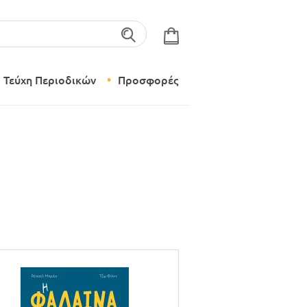
λέξεις-κλειδιά
Τεύχη Περιοδικών
Προσφορές
Σύγχρονο Νηπιαγωγείο
Δημιουργικό Εργαστήρι