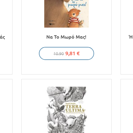
άς
Να Το Μωρό Μας!
Ή
9,81 €
10.90