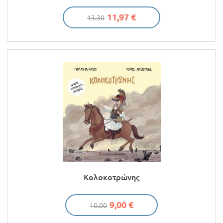
11,97 €
13.30
Κολοκοτρώνης
9,00 €
10.00