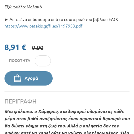
Εξώφυλλο: Μαλακό
► Δείτε ένα απόσπασμα από το εσωτερικό του βιβλίου ΕΔΩ:
https://www.patakis.gr/files/1197953.pdf
8,91 €
9.90
ΠΟΣΌΤΗΤΑ
Αγορά
ΠΕΡΙΓΡΑΦΉ
Μια φάλαινα, ο Χάμφρεϋ, κυκλοφορεί ολομόναχος κάθε
μέρα στον βυθό αναζητώντας έναν σημαντικό θησαυρό που
θα δώσει νόημα στη ζωή του. Αλλά η απληστία δεν τον
αφήνει ποτέ να χαρεί ούτε να νιώσει ολοκληρωμένος. Όλο