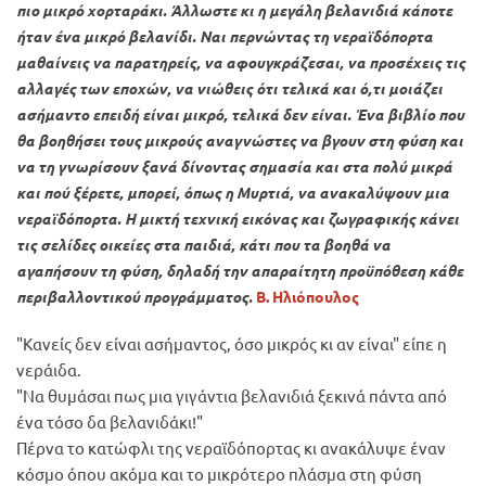
πιο μικρό χορταράκι. Άλλωστε κι η μεγάλη βελανιδιά κάποτε
ήταν ένα μικρό βελανίδι. Ναι περνώντας τη νεραϊδόπορτα
μαθαίνεις να παρατηρείς, να αφουγκράζεσαι, να προσέχεις τις
αλλαγές των εποχών, να νιώθεις ότι τελικά και ό,τι μοιάζει
ασήμαντο επειδή είναι μικρό, τελικά δεν είναι. Ένα βιβλίο που
θα βοηθήσει τους μικρούς αναγνώστες να βγουν στη φύση και
να τη γνωρίσουν ξανά δίνοντας σημασία και στα πολύ μικρά
και πού ξέρετε, μπορεί, όπως η Μυρτιά, να ανακαλύψουν μια
νεραϊδόπορτα. Η μικτή τεχνική εικόνας και ζωγραφικής κάνει
τις σελίδες οικείες στα παιδιά, κάτι που τα βοηθά να
αγαπήσουν τη φύση, δηλαδή την απαραίτητη προϋπόθεση κάθε
περιβαλλοντικού προγράμματος.
Β. Ηλιόπουλος
"Κανείς δεν είναι ασήμαντος, όσο μικρός κι αν είναι" είπε η
νεράιδα.
"Να θυμάσαι πως μια γιγάντια βελανιδιά ξεκινά πάντα από
ένα τόσο δα βελανιδάκι!"
Πέρνα το κατώφλι της νεραϊδόπορτας κι ανακάλυψε έναν
κόσμο όπου ακόμα και το μικρότερο πλάσμα στη φύση