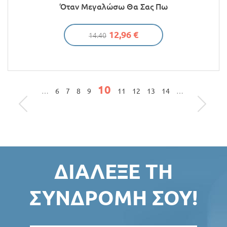
Όταν Μεγαλώσω Θα Σας Πω
12,96 €
14.40
10
ΣΕΛΊΔΕΣ
…
6
7
8
9
11
12
13
14
…
ΔΙΆΛΕΞΕ ΤΗ
ΣΥΝΔΡΟΜΉ ΣΟΥ!