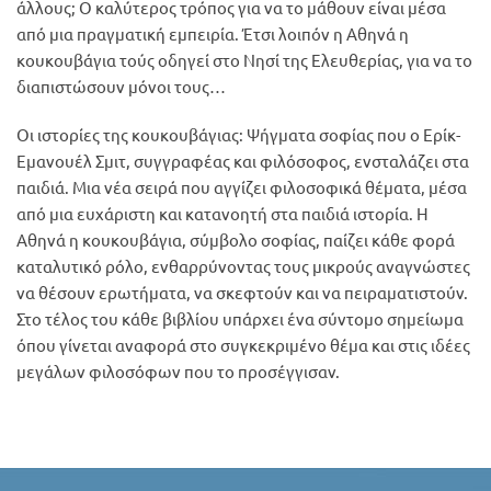
άλλους; Ο καλύτερος τρόπος για να το μάθουν είναι μέσα
από μια πραγματική εμπειρία. Έτσι λοιπόν η Αθηνά η
κουκουβάγια τούς οδηγεί στο Νησί της Ελευθερίας, για να το
διαπιστώσουν μόνοι τους…
Οι ιστορίες της κουκουβάγιας: Ψήγματα σοφίας που ο Ερίκ-
Εμανουέλ Σμιτ, συγγραφέας και φιλόσοφος, ενσταλάζει στα
παιδιά. Μια νέα σειρά που αγγίζει φιλοσοφικά θέματα, μέσα
από μια ευχάριστη και κατανοητή στα παιδιά ιστορία. Η
Αθηνά η κουκουβάγια, σύμβολο σοφίας, παίζει κάθε φορά
καταλυτικό ρόλο, ενθαρρύνοντας τους μικρούς αναγνώστες
να θέσουν ερωτήματα, να σκεφτούν και να πειραματιστούν.
Στο τέλος του κάθε βιβλίου υπάρχει ένα σύντομο σημείωμα
όπου γίνεται αναφορά στο συγκεκριμένο θέμα και στις ιδέες
μεγάλων φιλοσόφων που το προσέγγισαν.