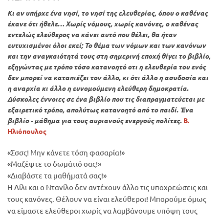
Κι αν υπήρχε ένα νησί, το νησί της ελευθερίας, όπου ο καθένας
έκανε ότι ήθελε… Χωρίς νόμους, χωρίς κανόνες, ο καθένας
εντελώς ελεύθερος να κάνει αυτό που θέλει, θα ήταν
ευτυχισμένοι όλοι εκεί; Το θέμα των νόμων και των κανόνων
και την αναγκαιότητά τους στη σημερινή εποχή θίγει το βιβλίο,
εξηγώντας με τρόπο τόσο κατανοητό οτι η ελευθερία του ενός
δεν μπορεί να καταπιέζει τον άλλο, κι ότι άλλο η ασυδοσία και
η αναρχία κι άλλο η ευνομούμενη ελεύθερη δημοκρατία.
Δύσκολες έννοιες σε ένα βιβλίο που τις διαπραγματεύεται με
εξαιρετικό τρόπο, απολύτως κατανοητό από το παιδί. Ένα
βιβλίο - μάθημα για τους αυριανούς ενεργούς πολίτες.
Β.
Ηλιόπουλος
«Σσσς! Μην κάνετε τόση φασαρία!»
«Μαζέψτε το δωμάτιό σας!»
«Διαβάστε τα μαθήματά σας!»
Η Λίλι και ο Ντανίλο δεν αντέχουν άλλο τις υποχρεώσεις και
τους κανόνες. Θέλουν να είναι ελεύθεροι! Μπορούμε όμως
να είμαστε ελεύθεροι χωρίς να λαμβάνουμε υπόψη τους