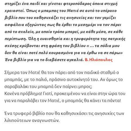
στηρίζει ένα παιδί και γίνεται φτεροπόδαρος όποια στιγμή
χρειαστεί. Όπως ο μπαμπας του Ματιέ σε αυτό το υπέροχο
βιβλίο που του καθησυχάζει τις ανησυχίες και τον γεμίζει
ασφάλεια εξηγώντας πως θα έρθει το μεσημέρι να τον πάρει
από το σχολείο, με οποίο τρόπο μπορεί, με κάθε μέσο, σε κάθε
περίπτωση. Όλη η ευαισθησία και η τρυφερότητα της πατρικής
σχέσης κρύβονται στη φράση του βιβλίου « … τα πόδια μου
δεν θα είναι ποτέ πολύ κουρασμένα για να έρθω να σε πάρω»
Ένα βιβλίο για να το διαβάσετε αγκαλιά.
Β. Ηλιόπουλος
Σήμερα τον Ματιέ θα τον πάρει από τον παιδικό σταθμό ο
μπαμπάς, με το παλιό, πράσινο αυτοκίνητό του. Αν όμως το
σαραβαλάκι του μπαμπά δεν παίρνει μπρος;
Κανένα πρόβλημα! Γιατί, προκειμένου να είναι στην ώρα του
για να παραλάβει τον Ματιέ, ο μπαμπάς θα κάνει τα πάντα!
Ένα τρυφερό βιβλίο που θα καθησυχάσει τις ανησυχίες των
λιλιπούτειων αναγνωστών.