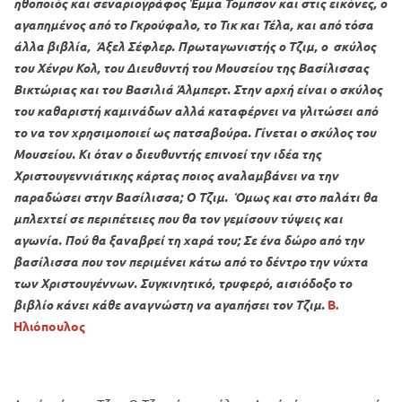
ηθοποιός και σεναριογράφος Έμμα Τομπσον και στις εικόνες, ο
αγαπημένος από το Γκρούφαλο, το Τικ και Τέλα, και από τόσα
άλλα βιβλία, Άξελ Σέφλερ. Πρωταγωνιστής ο Τζιμ, ο σκύλος
του Χένρυ Κολ, του Διευθυντή του Μουσείου της Βασίλισσας
Βικτώριας και του Βασιλιά Άλμπερτ. Στην αρχή είναι ο σκύλος
του καθαριστή καμινάδων αλλά καταφέρνει να γλιτώσει από
το να τον χρησιμοποιεί ως πατσαβούρα. Γίνεται ο σκύλος του
Μουσείου. Κι όταν ο διευθυντής επινοεί την ιδέα της
Χριστουγεννιάτικης κάρτας ποιος αναλαμβάνει να την
παραδώσει στην Βασίλισσα; Ο Τζιμ. Όμως και στο παλάτι θα
μπλεχτεί σε περιπέτειες που θα τον γεμίσουν τύψεις και
αγωνία. Πού θα ξαναβρεί τη χαρά του; Σε ένα δώρο από την
βασίλισσα που τον περιμένει κάτω από το δέντρο την νύχτα
των Χριστουγέννων. Συγκινητικό, τρυφερό, αισιόδοξο το
βιβλίο κάνει κάθε αναγνώστη να αγαπήσει τον Τζιμ.
Β.
Ηλιόπουλος