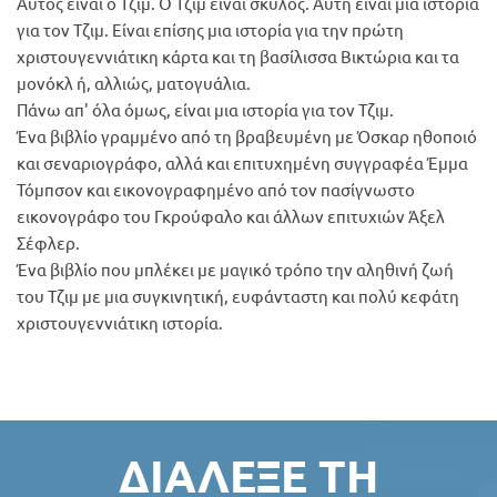
Αυτός είναι ο Τζιμ. Ο Τζιμ είναι σκύλος. Αυτή είναι μια ιστορία
για τον Τζιμ. Είναι επίσης μια ιστορία για την πρώτη
χριστουγεννιάτικη κάρτα και τη βασίλισσα Βικτώρια και τα
μονόκλ ή, αλλιώς, ματογυάλια.
Πάνω απ' όλα όμως, είναι μια ιστορία για τον Τζιμ.
Ένα βιβλίο γραμμένο από τη βραβευμένη με Όσκαρ ηθοποιό
και σεναριογράφο, αλλά και επιτυχημένη συγγραφέα Έμμα
Τόμπσον και εικονογραφημένο από τον πασίγνωστο
εικονογράφο του Γκρούφαλο και άλλων επιτυχιών Άξελ
Σέφλερ.
Ένα βιβλίο που μπλέκει με μαγικό τρόπο την αληθινή ζωή
του Τζιμ με μια συγκινητική, ευφάνταστη και πολύ κεφάτη
χριστουγεννιάτικη ιστορία.
ΔΙΆΛΕΞΕ ΤΗ