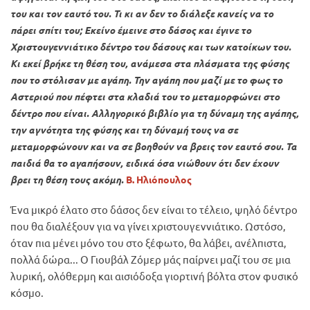
του και τον εαυτό του. Τι κι αν δεν το διάλεξε κανείς να το
πάρει σπίτι του; Εκείνο έμεινε στο δάσος και έγινε το
Χριστουγεννιάτικο δέντρο του δάσους και των κατοίκων του.
Κι εκεί βρήκε τη θέση του, ανάμεσα στα πλάσματα της φύσης
που το στόλισαν με αγάπη. Την αγάπη που μαζί με το φως το
Αστεριού που πέφτει στα κλαδιά του το μεταμορφώνει στο
δέντρο που είναι. Αλληγορικό βιβλίο για τη δύναμη της αγάπης,
την αγνότητα της φύσης και τη δύναμή τους να σε
μεταμορφώνουν και να σε βοηθούν να βρεις τον εαυτό σου. Τα
παιδιά θα το αγαπήσουν, ειδικά όσα νιώθουν ότι δεν έχουν
βρει τη θέση τους ακόμη.
Β. Ηλιόπουλος
Ένα μικρό έλατο στο δάσος δεν είναι το τέλειο, ψηλό δέντρο
που θα διαλέξουν για να γίνει χριστουγεννιάτικο. Ωστόσο,
όταν πια μένει μόνο του στο ξέφωτο, θα λάβει, ανέλπιστα,
πολλά δώρα... Ο Γιουβάλ Ζόμερ μάς παίρνει μαζί του σε μια
λυρική, ολόθερμη και αισιόδοξα γιορτινή βόλτα στον φυσικό
κόσμο.