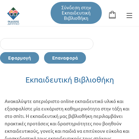
Σύνδεση στην
Εκπαιδευτική
Βιβλιοθήκη
Αναζήτηση
Φόρμα αναζήτησης
Εφαρμογή
Επαναφορά
Εκπαιδευτική Βιβλιοθήκη
Εκπαιδευτική Βιβλιοθήκη
Βιβλία
Ανακαλύψτε απεριόριστο online εκπαιδευτικό υλικό και
Σεμινάρια / Συνέδρια
εξασφαλίστε μία ευχάριστη καθημερινότητα στην τάξη και
στο σπίτι. Η εκπαιδευτική μας βιβλιοθήκη περιλαμβάνει
πρακτικές προτάσεις και δραστηριότητες που βοηθούν
Τεύχη Περιοδικών
εκπαιδευτικούς, γονείς και παιδιά να επιτύχουν εύκολα και
διασκεδαστικά τους εκπαιδευτικούς τους στόχους.