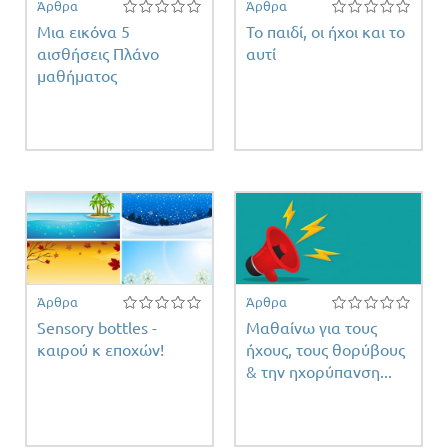
Άρθρα
Άρθρα
Μια εικόνα 5
Το παιδί, οι ήχοι και το
αισθήσεις Πλάνο
αυτί
μαθήματος
Άρθρα
Άρθρα
Sensory bottles -
Μαθαίνω για τους
καιρού κ εποχών!
ήχους, τους θορύβους
& την ηχορύπανση...