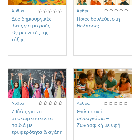
Άρθρα
Άρθρα
Δύο δημιουργικές
Ποιoς δουλεύει στη
ιδέες για μικρούς
θαλασσα;
εξερευνητές της
τάξης!
έτη
ντος
Άρθρα
Άρθρα
7 Ιδέες για να
Θαλασσινά
αποχαιρετίσετε τα
σφουγγάρια –
παιδιά με
Ζωγραφική με υφή
τρυφερότητα & αγάπη