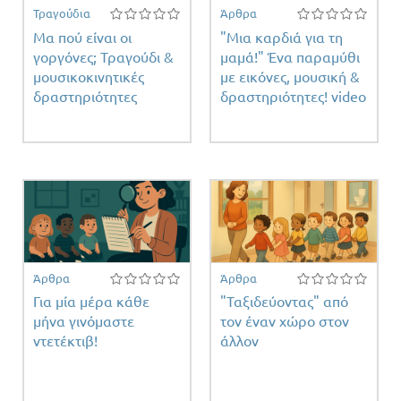
Τραγούδια
Άρθρα
Μα πού είναι οι
"Μια καρδιά για τη
γοργόνες; Τραγούδι &
μαμά!" Ένα παραμύθι
μουσικοκινητικές
με εικόνες, μουσική &
δραστηριότητες
δραστηριότητες! video
Άρθρα
Άρθρα
Για μία μέρα κάθε
"Ταξιδεύοντας" από
μήνα γινόμαστε
τον έναν χώρο στον
ντετέκτιβ!
άλλον