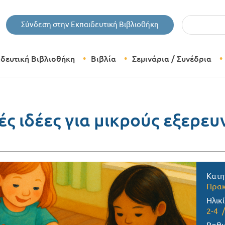
Εισάγετε τις 
Σύνδεση στην Εκπαιδευτική Βιβλιοθήκη
ιδευτική Βιβλιοθήκη
Βιβλία
Σεμινάρια / Συνέδρια
Θεματικές Κατηγορίες Βιβλίων
Εκδόσεις Δίπτυχο
ς ιδέες για μικρούς εξερευ
Bazaar
Κατη
Πρακ
Ηλικί
2-4