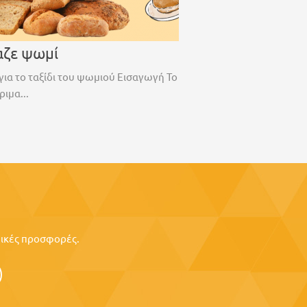
αζε ψωμί
για το ταξίδι του ψωμιού Εισαγωγή Το
ριμα...
ιδικές προσφορές.