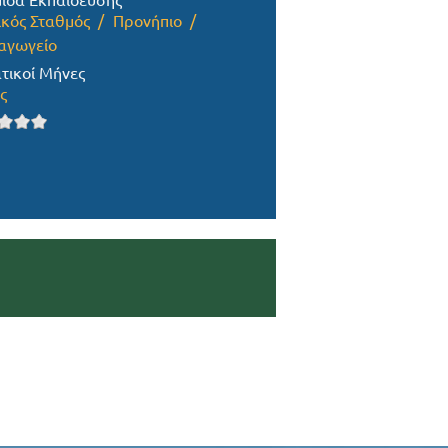
ίδα Εκπαίδευσης
ικός Σταθμός
Προνήπιο
αγωγείο
τικοί Μήνες
ς