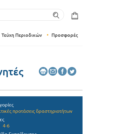
λέξεις-κλειδιά
Τεύχη Περιοδικών
Προσφορές
Σύγχρονο Νηπιαγωγείο
Δημιουργικό Εργαστήρι
νητές
γορίες
τικές προτάσεις δραστηριοτήτων
ες
4-6