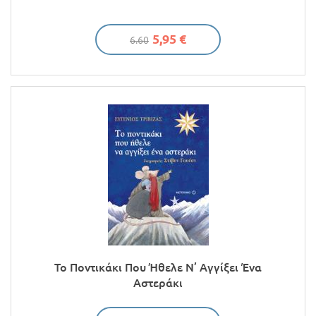
5,95 €
6.60
Το Ποντικάκι Που Ήθελε Ν’ Αγγίξει Ένα
Αστεράκι