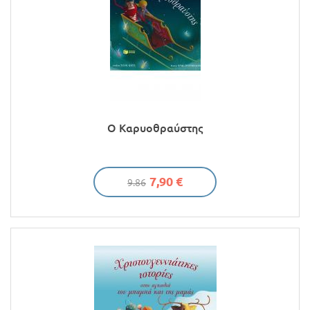
Ο Καρυοθραύστης
7,90 €
9.86