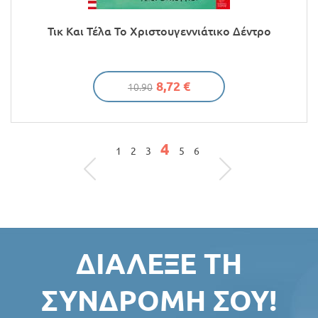
Τικ Και Τέλα Το Χριστουγεννιάτικο Δέντρο
8,72 €
10.90
4
ΣΕΛΊΔΕΣ
1
2
3
5
6
ΔΙΆΛΕΞΕ ΤΗ
ΣΥΝΔΡΟΜΉ ΣΟΥ!