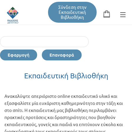
Σύνδεση στην
Εκπαιδευτική
Βιβλιοθήκη
Αναζήτηση
Φόρμα αναζήτησης
Εφαρμογή
Επαναφορά
Εκπαιδευτική Βιβλιοθήκη
Εκπαιδευτική Βιβλιοθήκη
Βιβλία
Ανακαλύψτε απεριόριστο online εκπαιδευτικό υλικό και
Σεμινάρια / Συνέδρια
εξασφαλίστε μία ευχάριστη καθημερινότητα στην τάξη και
στο σπίτι. Η εκπαιδευτική μας βιβλιοθήκη περιλαμβάνει
πρακτικές προτάσεις και δραστηριότητες που βοηθούν
Τεύχη Περιοδικών
εκπαιδευτικούς, γονείς και παιδιά να επιτύχουν εύκολα και
διασκεδαστικά τους εκπαιδευτικούς τους στόχους.