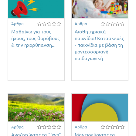
Άρθρα
Άρθρα
Μαθαίνω για τους
Αισθητηριακά
ήχους, τους θορύβους
παιχνίδια! Κατασκευές
& την ηχορύπανση...
- παιχνίδια με βάση τη
μοντεσσοριανή
παιδαγωγική
τη
τος
Άρθρα
Άρθρα
Αναζητώντας τα "ίχνη"
Μαγειρεύοντας τα