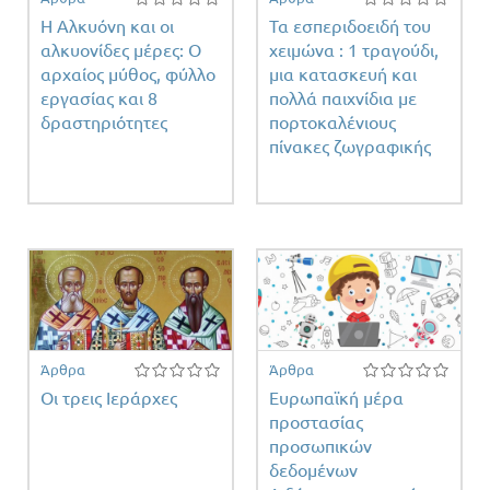
Η Αλκυόνη και οι
Τα εσπεριδοειδή του
αλκυονίδες μέρες: Ο
χειμώνα : 1 τραγούδι,
αρχαίος μύθος, φύλλο
μια κατασκευή και
εργασίας και 8
πολλά παιχνίδια με
δραστηριότητες
πορτοκαλένιους
πίνακες ζωγραφικής
Άρθρα
Άρθρα
Οι τρεις Ιεράρχες
Ευρωπαϊκή μέρα
προστασίας
προσωπικών
δεδομένων